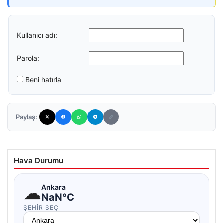
Kullanıcı adı:
Parola:
Beni hatırla
Paylaş:
Hava Durumu
☁
Ankara
NaN°C
ŞEHIR SEÇ