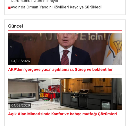
Durumumuz Güncelleniyor
Aydın’da Orman Yangını Köylüleri Kaygıya Sürükledi
■
Güncel
04/08/2026
AKP’den ‘çerçeve yasa’ açıklaması: Süreç ve beklentiler
04/08/2026
Açık Alan Mimarisinde Konfor ve bahçe mutfağı Çözümleri