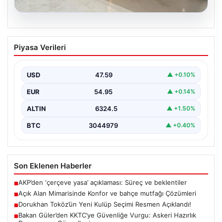
04.08.2026
Açık Alan Mimarisinde Konfor ve bahçe
Piyasa Verileri
mutfağı Çözümleri
Belli ki açık hava dinlenme alanları, konutların en değerli
köşelerinden parçası gelmiştir. Doğayla uyumlu…
USD
47.59
▲ +0.10%
EUR
54.95
▲ +0.14%
ALTIN
6324.5
▲ +1.50%
BTC
3044979
▲ +0.40%
Son Eklenen Haberler
AKP’den ‘çerçeve yasa’ açıklaması: Süreç ve beklentiler
■
Açık Alan Mimarisinde Konfor ve bahçe mutfağı Çözümleri
■
Dorukhan Toköz’ün Yeni Kulüp Seçimi Resmen Açıklandı!
■
Bakan Güler’den KKTC’ye Güvenliğe Vurgu: Askeri Hazırlık
■