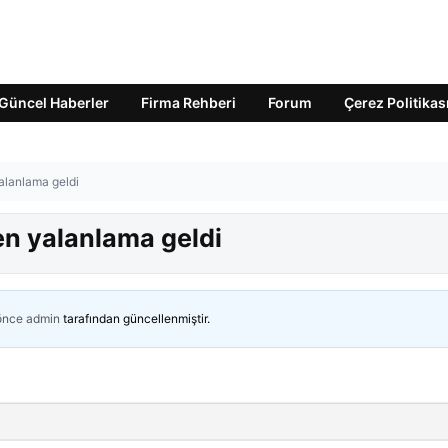
Güncel Haberler
Firma Rehberi
Forum
Çerez Politikas
yalanlama geldi
en yalanlama geldi
 önce
admin
tarafından güncellenmiştir.