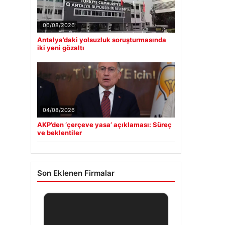
06/08/2026
Antalya’daki yolsuzluk soruşturmasında
iki yeni gözaltı
04/08/2026
AKP’den ‘çerçeve yasa’ açıklaması: Süreç
ve beklentiler
Son Eklenen Firmalar