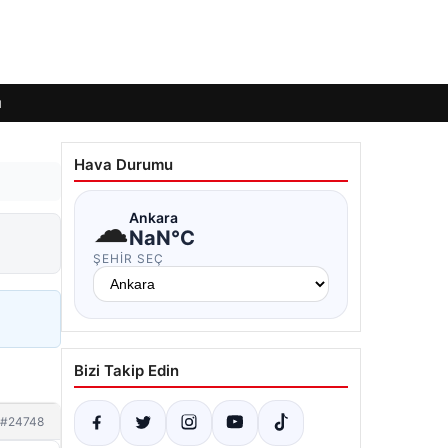
ı
Hava Durumu
☁
Ankara
NaN°C
ŞEHIR SEÇ
Bizi Takip Edin
#24748