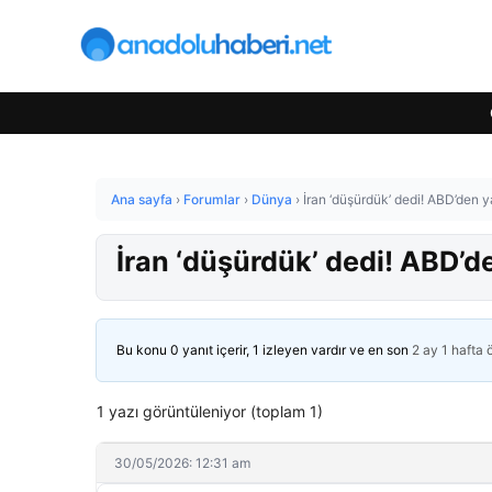
Ana sayfa
›
Forumlar
›
Dünya
›
İran ‘düşürdük’ dedi! ABD’den 
İran ‘düşürdük’ dedi! ABD’d
Bu konu 0 yanıt içerir, 1 izleyen vardır ve en son
2 ay 1 hafta
1 yazı görüntüleniyor (toplam 1)
30/05/2026: 12:31 am