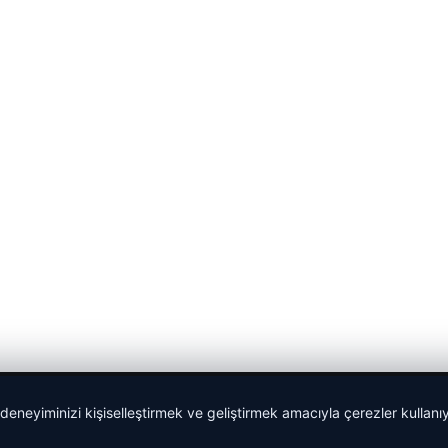
 deneyiminizi kişiselleştirmek ve geliştirmek amacıyla çerezler kullan
malta work and study
|
lemagrup.com.tr