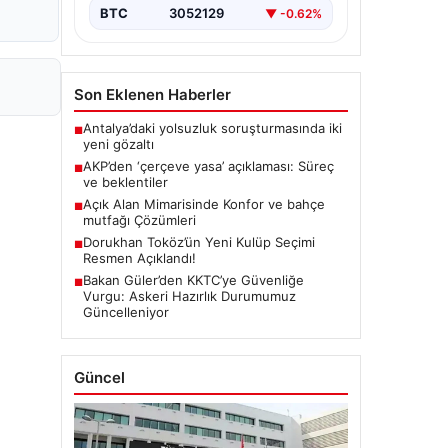
BTC
3052129
▼ -0.62%
Son Eklenen Haberler
Antalya’daki yolsuzluk soruşturmasında iki
■
yeni gözaltı
AKP’den ‘çerçeve yasa’ açıklaması: Süreç
■
ve beklentiler
Açık Alan Mimarisinde Konfor ve bahçe
■
mutfağı Çözümleri
Dorukhan Toköz’ün Yeni Kulüp Seçimi
■
Resmen Açıklandı!
Bakan Güler’den KKTC’ye Güvenliğe
■
Vurgu: Askeri Hazırlık Durumumuz
Güncelleniyor
Güncel