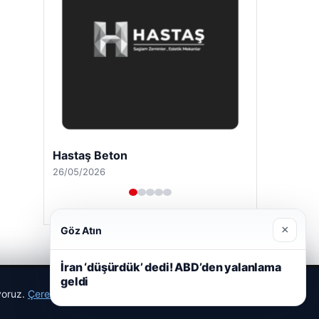
Hastaş Beton
26/05/2026
×
Göz Atın
İran ‘düşürdük’ dedi! ABD’den yalanlama
geldi
ıyoruz.
Çerez Politikamız
Reddet
Kabul Et