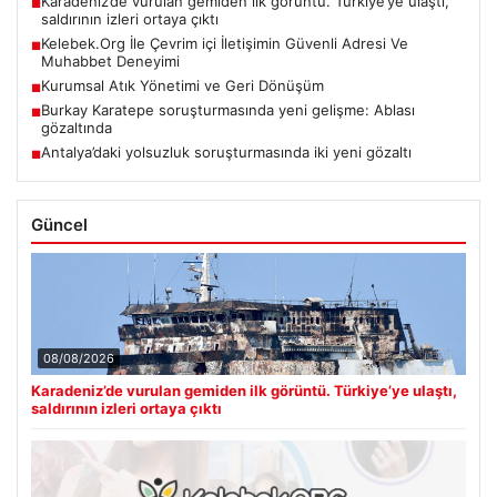
Karadeniz’de vurulan gemiden ilk görüntü. Türkiye’ye ulaştı,
■
saldırının izleri ortaya çıktı
Kelebek.Org İle Çevrim içi İletişimin Güvenli Adresi Ve
■
Muhabbet Deneyimi
Kurumsal Atık Yönetimi ve Geri Dönüşüm
■
Burkay Karatepe soruşturmasında yeni gelişme: Ablası
■
gözaltında
Antalya’daki yolsuzluk soruşturmasında iki yeni gözaltı
■
Güncel
08/08/2026
Karadeniz’de vurulan gemiden ilk görüntü. Türkiye’ye ulaştı,
saldırının izleri ortaya çıktı