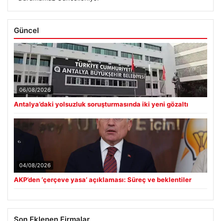
Güncel
06/08/2026
Antalya’daki yolsuzluk soruşturmasında iki yeni gözaltı
04/08/2026
AKP’den ‘çerçeve yasa’ açıklaması: Süreç ve beklentiler
Son Eklenen Firmalar