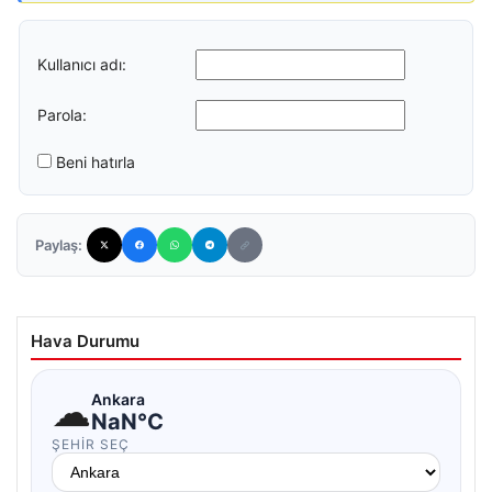
Kullanıcı adı:
Parola:
Beni hatırla
Paylaş:
Hava Durumu
☁
Ankara
NaN°C
ŞEHIR SEÇ