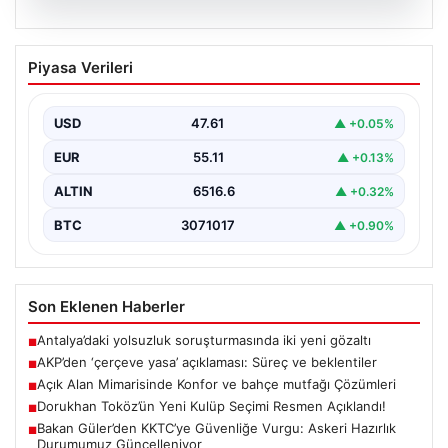
04.08.2026
AKP’den ‘çerçeve yasa’ açıklaması:
Piyasa Verileri
Süreç ve beklentiler
AKP Grup Başkanı Abdullah Güler, partinin kapalı grup
toplantısını yarın gerçekleştireceklerini belirtti. Güler,
USD
47.61
▲ +0.05%
kanun…
EUR
55.11
▲ +0.13%
ALTIN
6516.6
▲ +0.32%
BTC
3071017
▲ +0.90%
Son Eklenen Haberler
Antalya’daki yolsuzluk soruşturmasında iki yeni gözaltı
■
AKP’den ‘çerçeve yasa’ açıklaması: Süreç ve beklentiler
■
Açık Alan Mimarisinde Konfor ve bahçe mutfağı Çözümleri
■
Dorukhan Toköz’ün Yeni Kulüp Seçimi Resmen Açıklandı!
■
Bakan Güler’den KKTC’ye Güvenliğe Vurgu: Askeri Hazırlık
■
Durumumuz Güncelleniyor