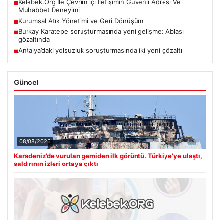
Kelebek.Org İle Çevrim içi İletişimin Güvenli Adresi Ve
■
Muhabbet Deneyimi
Kurumsal Atık Yönetimi ve Geri Dönüşüm
■
Burkay Karatepe soruşturmasında yeni gelişme: Ablası
■
gözaltında
Antalya’daki yolsuzluk soruşturmasında iki yeni gözaltı
■
Güncel
08/08/2026
Karadeniz’de vurulan gemiden ilk görüntü. Türkiye’ye ulaştı,
saldırının izleri ortaya çıktı