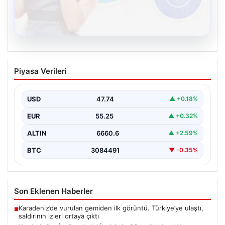
08.08.2026
Kelebek.Org İle Çevrim içi İletişimin
Piyasa Verileri
Güvenli Adresi Ve Muhabbet Deneyimi
İnternet çağında insanların seviyeli bir şekilde iletişim
sağlaması büyük bir değer ifade etmektedir. Halen…
USD
47.74
▲ +0.18%
EUR
55.25
▲ +0.32%
ALTIN
6660.6
▲ +2.59%
BTC
3084491
▼ -0.35%
Son Eklenen Haberler
Karadeniz’de vurulan gemiden ilk görüntü. Türkiye’ye ulaştı,
■
saldırının izleri ortaya çıktı