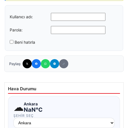
Kullanıcı adı:
Parola:
Beni hatırla
Paylaş:
Hava Durumu
☁
Ankara
NaN°C
ŞEHIR SEÇ