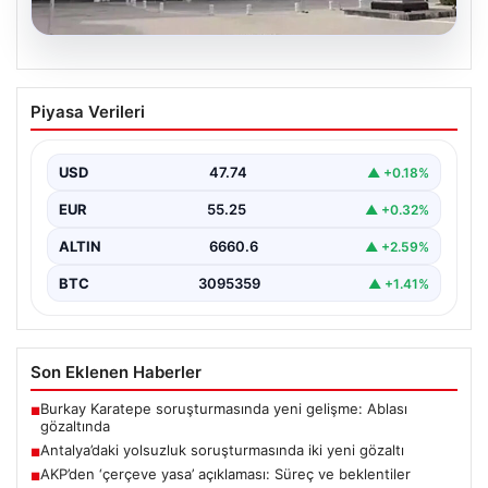
06.08.2026
Antalya’daki yolsuzluk soruşturmasında
Piyasa Verileri
iki yeni gözaltı
USD
47.74
▲ +0.18%
EUR
55.25
▲ +0.32%
ALTIN
6660.6
▲ +2.59%
BTC
3095359
▲ +1.41%
Son Eklenen Haberler
Burkay Karatepe soruşturmasında yeni gelişme: Ablası
■
gözaltında
Antalya’daki yolsuzluk soruşturmasında iki yeni gözaltı
■
AKP’den ‘çerçeve yasa’ açıklaması: Süreç ve beklentiler
■