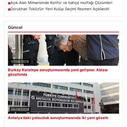
Açık Alan Mimarisinde Konfor ve bahçe mutfağı Çözümleri
■
Dorukhan Toköz’ün Yeni Kulüp Seçimi Resmen Açıklandı!
■
Güncel
07/08/2026
Burkay Karatepe soruşturmasında yeni gelişme: Ablası
gözaltında
06/08/2026
Antalya’daki yolsuzluk soruşturmasında iki yeni gözaltı