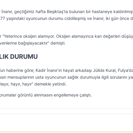
 İnanır, geçtiğimiz hafta Beşiktaş’ta bulunan bir hastaneye kaldırılmışt
 77 yaşındaki oyuncunun durumu ciddileşmiş ve İnanır, iki gün önce 
ır “Yeterince oksijen alamıyor. Oksijen alamayınca kan değerleri düşüyo
enlerine bağışlayacaktır” demişti.
ĞLIK DURUMU
n haberine göre; Kadir İnanır’ın hayat arkadaşı Jülide Kural, Fulya’d
sın mensuplarının usta oyuncunun sağlık durumuyla ilgili sorularını ya
Hayır, hayır, hayır” demekle yetindi.
korumalar görüntü alınmasını engellemeye çalıştı.