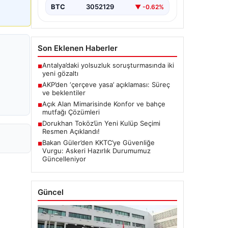
BTC
3052129
▼ -0.62%
Son Eklenen Haberler
Antalya’daki yolsuzluk soruşturmasında iki
■
yeni gözaltı
AKP’den ‘çerçeve yasa’ açıklaması: Süreç
■
ve beklentiler
Açık Alan Mimarisinde Konfor ve bahçe
■
mutfağı Çözümleri
Dorukhan Toköz’ün Yeni Kulüp Seçimi
■
Resmen Açıklandı!
Bakan Güler’den KKTC’ye Güvenliğe
■
Vurgu: Askeri Hazırlık Durumumuz
Güncelleniyor
Güncel