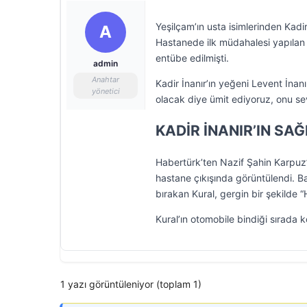
Yeşilçam’ın usta isimlerinden Kadir
A
Hastanede ilk müdahalesi yapılan
entübe edilmişti.
admin
Anahtar
Kadir İnanır’ın yeğeni Levent İnan
yönetici
olacak diye ümit ediyoruz, onu sev
KADİR İNANIR’IN SA
Habertürk’ten Nazif Şahin Karpuz’u
hastane çıkışında görüntülendi. Ba
bırakan Kural, gergin bir şekilde “
Kural’ın otomobile bindiği sırada 
1 yazı görüntüleniyor (toplam 1)