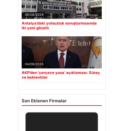
06/08/2026
Antalya’daki yolsuzluk soruşturmasında
iki yeni gözaltı
04/08/2026
AKP’den ‘çerçeve yasa’ açıklaması: Süreç
ve beklentiler
Son Eklenen Firmalar