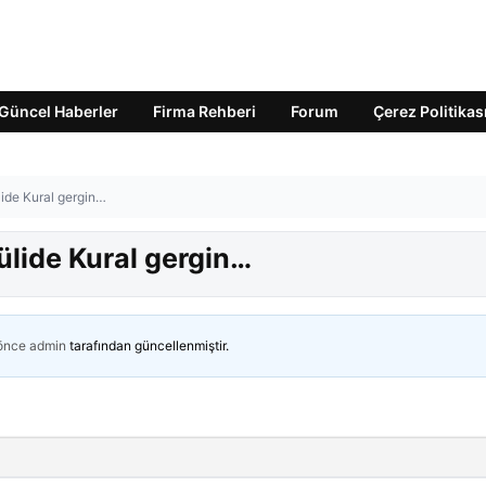
Güncel Haberler
Firma Rehberi
Forum
Çerez Politikas
ülide Kural gergin…
Jülide Kural gergin…
 önce
admin
tarafından güncellenmiştir.