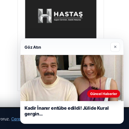
×
Göz Atın
Hastaş Beton
26/05/2026
Güncel Haberler
Kadir İnanır entübe edildi! Jülide Kural
gergin…
ıyoruz.
Çerez Politikamız
Reddet
Kabul Et