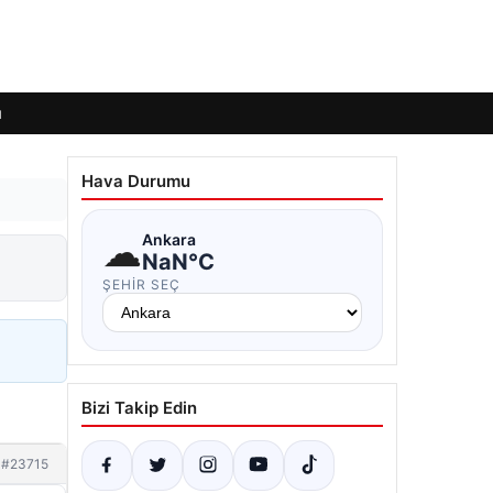
ı
Hava Durumu
☁
Ankara
NaN°C
ŞEHIR SEÇ
Bizi Takip Edin
#23715