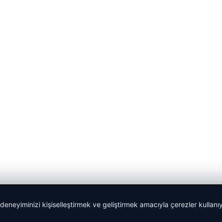
 deneyiminizi kişiselleştirmek ve geliştirmek amacıyla çerezler kullan
malta work and study
|
lemagrup.com.tr