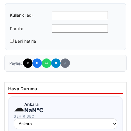
Kullanıcı adı:
Parola:
Beni hatırla
Paylaş:
Hava Durumu
☁
Ankara
NaN°C
ŞEHIR SEÇ