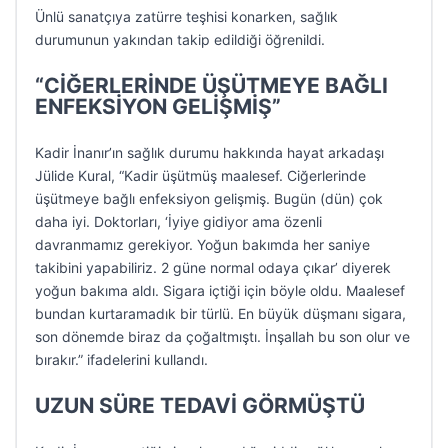
Ünlü sanatçıya zatürre teşhisi konarken, sağlık
durumunun yakından takip edildiği öğrenildi.
“CİĞERLERİNDE ÜŞÜTMEYE BAĞLI
ENFEKSİYON GELİŞMİŞ”
Kadir İnanır’ın sağlık durumu hakkında hayat arkadaşı
Jülide Kural, “Kadir üşütmüş maalesef. Ciğerlerinde
üşütmeye bağlı enfeksiyon gelişmiş. Bugün (dün) çok
daha iyi. Doktorları, ‘İyiye gidiyor ama özenli
davranmamız gerekiyor. Yoğun bakımda her saniye
takibini yapabiliriz. 2 güne normal odaya çıkar’ diyerek
yoğun bakıma aldı. Sigara içtiği için böyle oldu. Maalesef
bundan kurtaramadık bir türlü. En büyük düşmanı sigara,
son dönemde biraz da çoğaltmıştı. İnşallah bu son olur ve
bırakır.” ifadelerini kullandı.
UZUN SÜRE TEDAVİ GÖRMÜŞTÜ