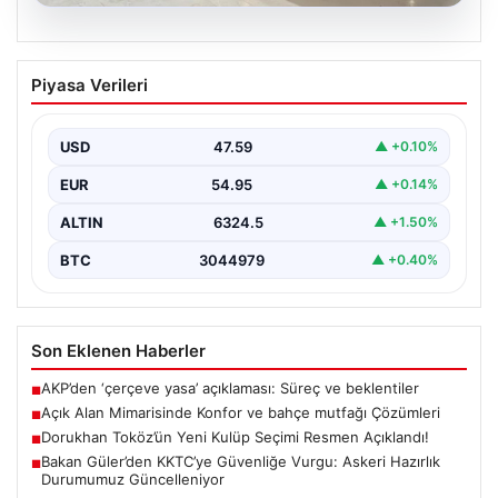
04.08.2026
Açık Alan Mimarisinde Konfor ve bahçe
Piyasa Verileri
mutfağı Çözümleri
Belli ki açık hava dinlenme alanları, konutların en değerli
köşelerinden parçası gelmiştir. Doğayla uyumlu…
USD
47.59
▲ +0.10%
EUR
54.95
▲ +0.14%
ALTIN
6324.5
▲ +1.50%
BTC
3044979
▲ +0.40%
Son Eklenen Haberler
AKP’den ‘çerçeve yasa’ açıklaması: Süreç ve beklentiler
■
Açık Alan Mimarisinde Konfor ve bahçe mutfağı Çözümleri
■
Dorukhan Toköz’ün Yeni Kulüp Seçimi Resmen Açıklandı!
■
Bakan Güler’den KKTC’ye Güvenliğe Vurgu: Askeri Hazırlık
■
Durumumuz Güncelleniyor