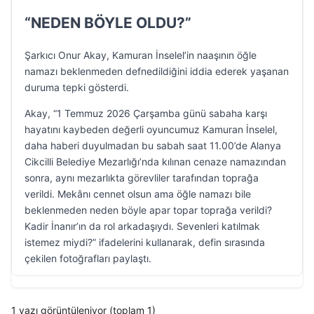
“NEDEN BÖYLE OLDU?”
Şarkıcı Onur Akay, Kamuran İnselel’in naaşının öğle
namazı beklenmeden defnedildiğini iddia ederek yaşanan
duruma tepki gösterdi.
Akay, “1 Temmuz 2026 Çarşamba günü sabaha karşı
hayatını kaybeden değerli oyuncumuz Kamuran İnselel,
daha haberi duyulmadan bu sabah saat 11.00’de Alanya
Cikcilli Belediye Mezarlığı’nda kılınan cenaze namazından
sonra, aynı mezarlıkta görevliler tarafından toprağa
verildi. Mekânı cennet olsun ama öğle namazı bile
beklenmeden neden böyle apar topar toprağa verildi?
Kadir İnanır’ın da rol arkadaşıydı. Sevenleri katılmak
istemez miydi?” ifadelerini kullanarak, defin sırasında
çekilen fotoğrafları paylaştı.
1 yazı görüntüleniyor (toplam 1)