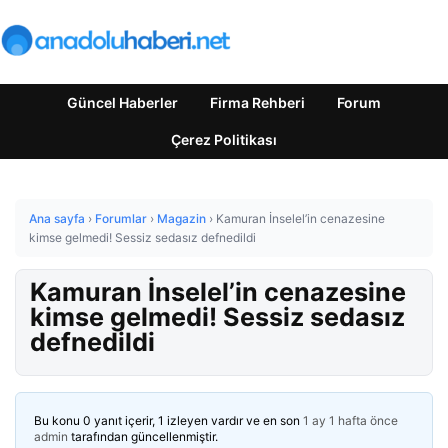
Güncel Haberler
Firma Rehberi
Forum
Çerez Politikası
Ana sayfa
›
Forumlar
›
Magazin
›
Kamuran İnselel’in cenazesine
kimse gelmedi! Sessiz sedasız defnedildi
Kamuran İnselel’in cenazesine
kimse gelmedi! Sessiz sedasız
defnedildi
Bu konu 0 yanıt içerir, 1 izleyen vardır ve en son
1 ay 1 hafta önce
admin
tarafından güncellenmiştir.