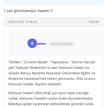
1 yazı görüntüleniyor (toplam 1)
02/07/2026: 11:48 am
#32183
A
admin
Anahtar yönetici
“Sefiller”, “Zirvenin Bedeli”, “Yapayalnız”, “Devrim Gecesi”
gibi Yeşilçam filmlerinde rol alan Kamuran İnselel, bir
süredir Alanya Alaaddin Keykubat Üniversitesi Eğitim ve
Araştırma Hastanesi’nde tedavi görüyordu. Ünlü oyuncu
Kamuran İnselel, hayatını kaybetti.
Kâmuran İnselel vefat ettiği gün apar topar toprağa
verildi. Kamuran İnselel’in anma töreni düzenlenmeden
Belediye işçileri tarafından defnedilmesi görenleri üzdü.