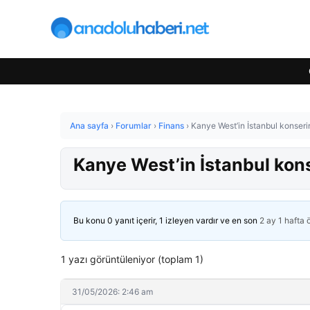
Ana sayfa
›
Forumlar
›
Finans
›
Kanye West’in İstanbul konserin
Kanye West’in İstanbul kons
Bu konu 0 yanıt içerir, 1 izleyen vardır ve en son
2 ay 1 hafta
1 yazı görüntüleniyor (toplam 1)
31/05/2026: 2:46 am