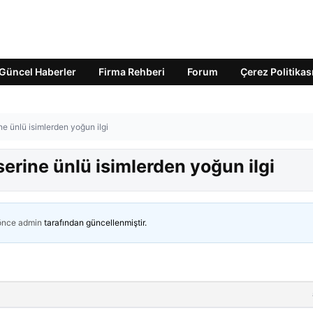
Güncel Haberler
Firma Rehberi
Forum
Çerez Politikas
e ünlü isimlerden yoğun ilgi
erine ünlü isimlerden yoğun ilgi
 önce
admin
tarafından güncellenmiştir.