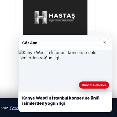
×
Göz Atın
Hastaş Beton
26/05/2026
Güncel Haberler
Kanye West’in İstanbul konserine ünlü
isimlerden yoğun ilgi
ıyoruz.
Çerez Politikamız
Reddet
Kabul Et