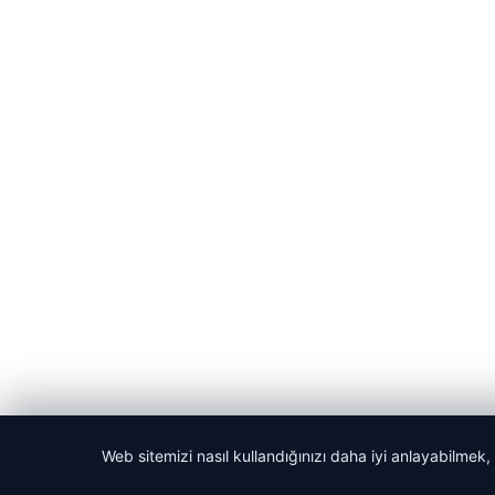
© 2026 Anadolu Haberi – Güncel Haberler
Web sitemizi nasıl kullandığınızı daha iyi anlayabilmek,