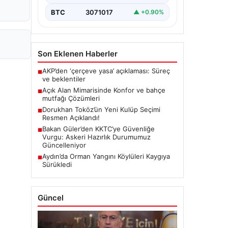
BTC
3071017
▲ +0.90%
Son Eklenen Haberler
AKP’den ‘çerçeve yasa’ açıklaması: Süreç
■
ve beklentiler
Açık Alan Mimarisinde Konfor ve bahçe
■
mutfağı Çözümleri
Dorukhan Toköz’ün Yeni Kulüp Seçimi
■
Resmen Açıklandı!
Bakan Güler’den KKTC’ye Güvenliğe
■
Vurgu: Askeri Hazırlık Durumumuz
Güncelleniyor
Aydın’da Orman Yangını Köylüleri Kaygıya
■
Sürükledi
Güncel