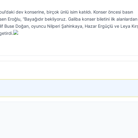
ul’daki dev konserine, birçok ünlü isim katıldı. Konser öncesi basın
 Eroğlu, “Bayağıdır bekliyoruz. Galiba konser biletini ilk alanlardan
 Elif Buse Doğan, oyuncu Nilperi Şahinkaya, Hazar Ergüçlü ve Leya Kır
etirdi.