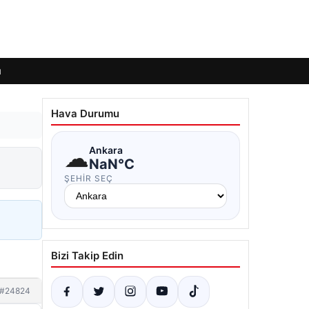
ı
Hava Durumu
☁
Ankara
NaN°C
ŞEHIR SEÇ
Bizi Takip Edin
#24824