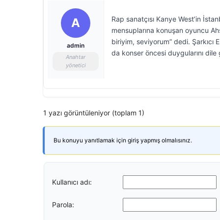
Rap sanatçısı Kanye West’in İstanb
A
mensuplarına konuşan oyuncu Ahsen
biriyim, seviyorum” dedi. Şarkıcı
admin
da konser öncesi duygularını dile g
Anahtar
yönetici
1 yazı görüntüleniyor (toplam 1)
Bu konuyu yanıtlamak için giriş yapmış olmalısınız.
Kullanıcı adı:
Parola: