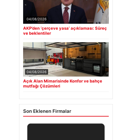
04/08/2026
AKP’den ‘çerçeve yasa’ açıklaması: Süreç
ve beklentiler
04/08/2026
Açık Alan Mimarisinde Konfor ve bahçe
mutfağı Çözümleri
Son Eklenen Firmalar