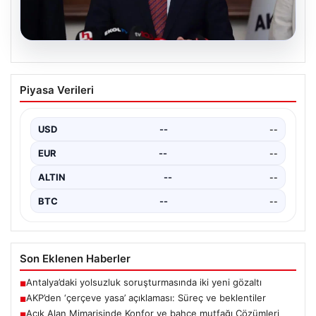
04.08.2026
AKP’den ‘çerçeve yasa’ açıklaması:
Piyasa Verileri
Süreç ve beklentiler
AKP Grup Başkanı Abdullah Güler, partinin kapalı grup
toplantısını yarın gerçekleştireceklerini belirtti. Güler,
USD
--
--
kanun…
EUR
--
--
ALTIN
--
--
BTC
--
--
Son Eklenen Haberler
Antalya’daki yolsuzluk soruşturmasında iki yeni gözaltı
■
AKP’den ‘çerçeve yasa’ açıklaması: Süreç ve beklentiler
■
Açık Alan Mimarisinde Konfor ve bahçe mutfağı Çözümleri
■