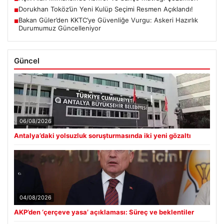
Dorukhan Toköz’ün Yeni Kulüp Seçimi Resmen Açıklandı!
■
Bakan Güler’den KKTC’ye Güvenliğe Vurgu: Askeri Hazırlık
■
Durumumuz Güncelleniyor
Güncel
06/08/2026
Antalya’daki yolsuzluk soruşturmasında iki yeni gözaltı
04/08/2026
AKP’den ‘çerçeve yasa’ açıklaması: Süreç ve beklentiler