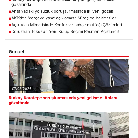
■
gözaltında
Antalya’daki yolsuzluk soruşturmasında iki yeni gözaltı
■
AKP’den ‘çerçeve yasa’ açıklaması: Süreç ve beklentiler
■
Açık Alan Mimarisinde Konfor ve bahçe mutfağı Çözümleri
■
Dorukhan Toköz’ün Yeni Kulüp Seçimi Resmen Açıklandı!
■
Güncel
07/08/2026
Burkay Karatepe soruşturmasında yeni gelişme: Ablası
gözaltında