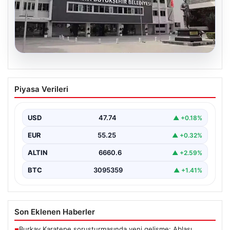
06.08.2026
Antalya’daki yolsuzluk soruşturmasında
Piyasa Verileri
iki yeni gözaltı
USD
47.74
▲ +0.18%
EUR
55.25
▲ +0.32%
ALTIN
6660.6
▲ +2.59%
BTC
3095359
▲ +1.41%
Son Eklenen Haberler
Burkay Karatepe soruşturmasında yeni gelişme: Ablası