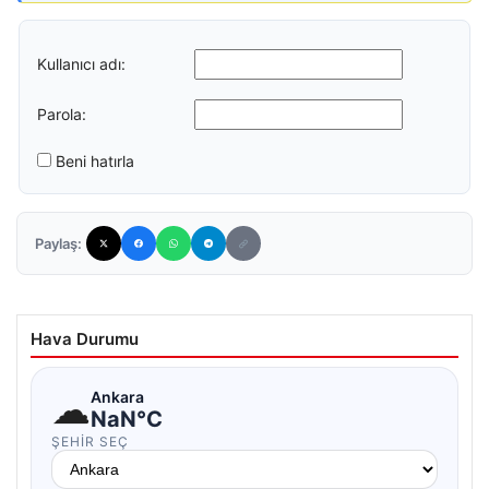
Kullanıcı adı:
Parola:
Beni hatırla
Paylaş:
Hava Durumu
☁
Ankara
NaN°C
ŞEHIR SEÇ