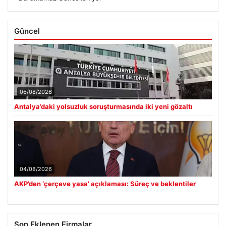
Güncel
06/08/2026
Antalya’daki yolsuzluk soruşturmasında iki yeni gözaltı
04/08/2026
AKP’den ‘çerçeve yasa’ açıklaması: Süreç ve beklentiler
Son Eklenen Firmalar