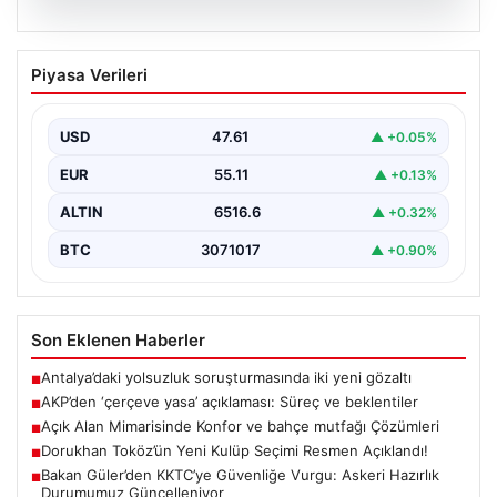
04.08.2026
AKP’den ‘çerçeve yasa’ açıklaması:
Piyasa Verileri
Süreç ve beklentiler
AKP Grup Başkanı Abdullah Güler, partinin kapalı grup
toplantısını yarın gerçekleştireceklerini belirtti. Güler,
USD
47.61
▲ +0.05%
kanun…
EUR
55.11
▲ +0.13%
ALTIN
6516.6
▲ +0.32%
BTC
3071017
▲ +0.90%
Son Eklenen Haberler
Antalya’daki yolsuzluk soruşturmasında iki yeni gözaltı
■
AKP’den ‘çerçeve yasa’ açıklaması: Süreç ve beklentiler
■
Açık Alan Mimarisinde Konfor ve bahçe mutfağı Çözümleri
■
Dorukhan Toköz’ün Yeni Kulüp Seçimi Resmen Açıklandı!
■
Bakan Güler’den KKTC’ye Güvenliğe Vurgu: Askeri Hazırlık
■
Durumumuz Güncelleniyor