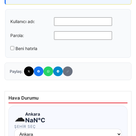
Kullanıcı adı:
Parola:
Beni hatırla
Paylaş:
Hava Durumu
☁
Ankara
NaN°C
ŞEHIR SEÇ