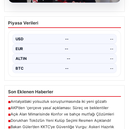
04.08.2026
AKP’den ‘çerçeve yasa’ açıklaması:
Piyasa Verileri
Süreç ve beklentiler
AKP Grup Başkanı Abdullah Güler, partinin kapalı grup
toplantısını yarın gerçekleştireceklerini belirtti. Güler,
USD
--
--
kanun…
EUR
--
--
ALTIN
--
--
BTC
--
--
Son Eklenen Haberler
Antalya’daki yolsuzluk soruşturmasında iki yeni gözaltı
■
AKP’den ‘çerçeve yasa’ açıklaması: Süreç ve beklentiler
■
Açık Alan Mimarisinde Konfor ve bahçe mutfağı Çözümleri
■
Dorukhan Toköz’ün Yeni Kulüp Seçimi Resmen Açıklandı!
■
Bakan Güler’den KKTC’ye Güvenliğe Vurgu: Askeri Hazırlık
■