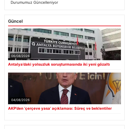
Durumumuz Güncelleniyor
Güncel
06/08/2026
Antalya’daki yolsuzluk soruşturmasında iki yeni gözaltı
04/08/2026
AKP’den ‘çerçeve yasa’ açıklaması: Süreç ve beklentiler