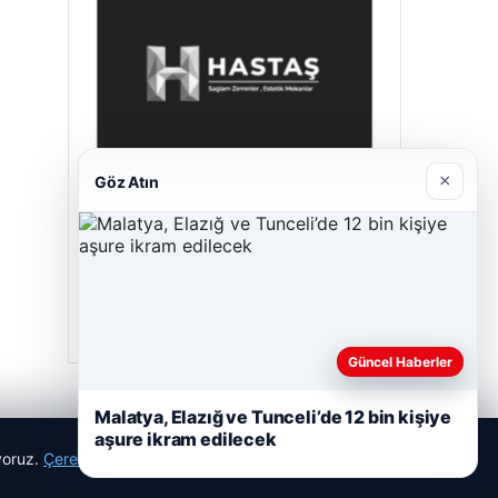
×
Göz Atın
Enes Kaplan Avukatlık Bürosu
28/04/2026
Güncel Haberler
Malatya, Elazığ ve Tunceli’de 12 bin kişiye
aşure ikram edilecek
ıyoruz.
Çerez Politikamız
Reddet
Kabul Et