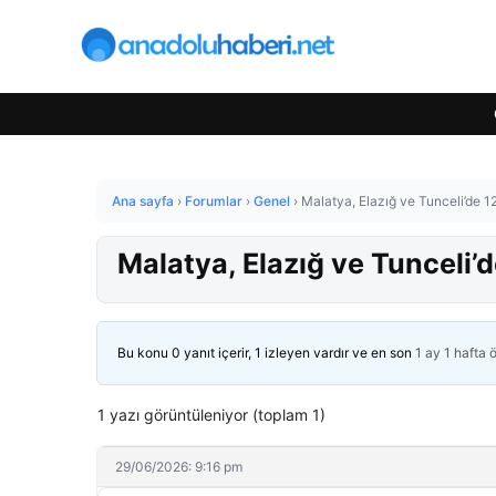
Ana sayfa
›
Forumlar
›
Genel
›
Malatya, Elazığ ve Tunceli’de 1
Malatya, Elazığ ve Tunceli’d
Bu konu 0 yanıt içerir, 1 izleyen vardır ve en son
1 ay 1 hafta 
1 yazı görüntüleniyor (toplam 1)
29/06/2026: 9:16 pm