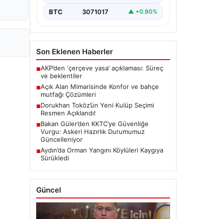
BTC
3071017
▲ +0.90%
Son Eklenen Haberler
AKP’den ‘çerçeve yasa’ açıklaması: Süreç
■
ve beklentiler
Açık Alan Mimarisinde Konfor ve bahçe
■
mutfağı Çözümleri
Dorukhan Toköz’ün Yeni Kulüp Seçimi
■
Resmen Açıklandı!
Bakan Güler’den KKTC’ye Güvenliğe
■
Vurgu: Askeri Hazırlık Durumumuz
Güncelleniyor
Aydın’da Orman Yangını Köylüleri Kaygıya
■
Sürükledi
Güncel