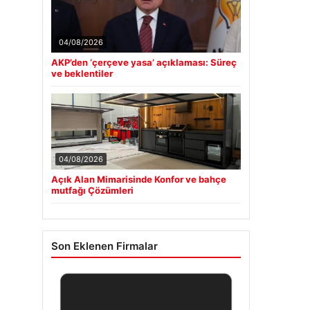
04/08/2026
AKP’den ‘çerçeve yasa’ açıklaması: Süreç
ve beklentiler
04/08/2026
Açık Alan Mimarisinde Konfor ve bahçe
mutfağı Çözümleri
Son Eklenen Firmalar