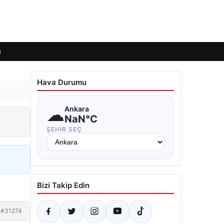
ı
Hava Durumu
☁
Ankara
NaN°C
ŞEHIR SEÇ
Bizi Takip Edin
#31274