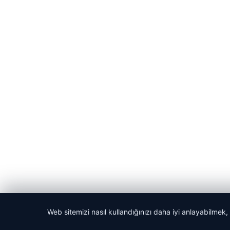
© 2026 Anadolu Haberi – Güncel Haberler
Web sitemizi nasıl kullandığınızı daha iyi anlayabilmek,