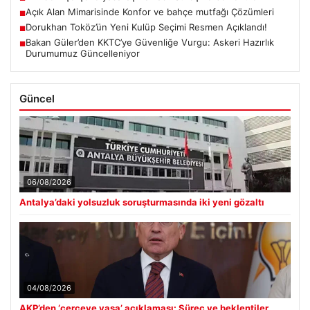
Açık Alan Mimarisinde Konfor ve bahçe mutfağı Çözümleri
■
Dorukhan Toköz’ün Yeni Kulüp Seçimi Resmen Açıklandı!
■
Bakan Güler’den KKTC’ye Güvenliğe Vurgu: Askeri Hazırlık
■
Durumumuz Güncelleniyor
Güncel
06/08/2026
Antalya’daki yolsuzluk soruşturmasında iki yeni gözaltı
04/08/2026
AKP’den ‘çerçeve yasa’ açıklaması: Süreç ve beklentiler