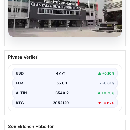
06.08.2026
Antalya’daki yolsuzluk soruşturmasında
Piyasa Verileri
iki yeni gözaltı
USD
47.71
▲ +0.16%
EUR
55.03
• -0.01%
ALTIN
6540.2
▲ +0.73%
BTC
3052129
▼ -0.62%
Son Eklenen Haberler