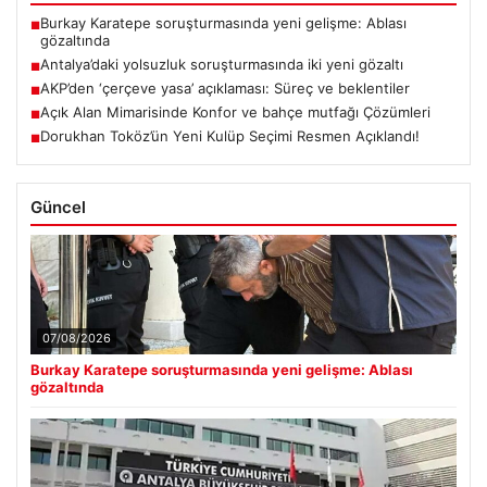
Burkay Karatepe soruşturmasında yeni gelişme: Ablası
■
gözaltında
Antalya’daki yolsuzluk soruşturmasında iki yeni gözaltı
■
AKP’den ‘çerçeve yasa’ açıklaması: Süreç ve beklentiler
■
Açık Alan Mimarisinde Konfor ve bahçe mutfağı Çözümleri
■
Dorukhan Toköz’ün Yeni Kulüp Seçimi Resmen Açıklandı!
■
Güncel
07/08/2026
Burkay Karatepe soruşturmasında yeni gelişme: Ablası
gözaltında