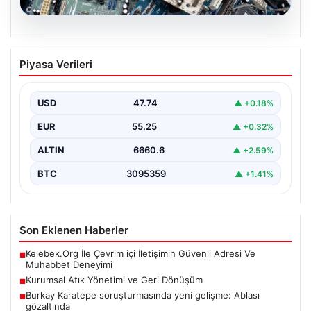
08.08.2026
Kurumsal Atık Yönetimi ve Geri
Piyasa Verileri
Dönüşüm
İş dünyasında gelişen dijitalleşme sayesinde kurumlar
cihaz envanterlerini belirli aralıklarla güncellemektedir.
USD
47.74
▲ +0.18%
Bu güncelleme operasyonlarında…
EUR
55.25
▲ +0.32%
ALTIN
6660.6
▲ +2.59%
BTC
3095359
▲ +1.41%
Son Eklenen Haberler
Kelebek.Org İle Çevrim içi İletişimin Güvenli Adresi Ve
■
Muhabbet Deneyimi
Kurumsal Atık Yönetimi ve Geri Dönüşüm
■
Burkay Karatepe soruşturmasında yeni gelişme: Ablası
■
gözaltında