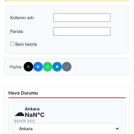
Kullanıcı adı:
Parola:
Beni hatırla
Paylaş:
Hava Durumu
☁
Ankara
NaN°C
ŞEHIR SEÇ