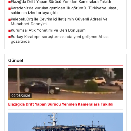
Elazığ’da Drift Yapan Sürücü Yeniden Kameralara Takıldı
■
Karadeniz’de vurulan gemiden ilk görüntü. Türkiye’ye ulaştı,
■
saldırının izleri ortaya çıktı
Kelebek.Org İle Çevrim içi İletişimin Güvenli Adresi Ve
■
Muhabbet Deneyimi
Kurumsal Atık Yönetimi ve Geri Dönüşüm
■
Burkay Karatepe soruşturmasında yeni gelişme: Ablası
■
gözaltında
Güncel
09/08/2026
Elazığ’da Drift Yapan Sürücü Yeniden Kameralara Takıldı