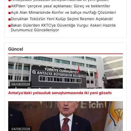
■
AKP’den ‘çerçeve yasa’ açıklaması: Süreç ve beklentiler
■
Açık Alan Mimarisinde Konfor ve bahçe mutfağı Çözümleri
■
Dorukhan Toköz’ün Yeni Kulüp Seçimi Resmen Açıklandı!
■
Bakan Güler’den KKTC’ye Güvenliğe Vurgu: Askeri Hazırlık
■
Durumumuz Güncelleniyor
Güncel
06/08/2026
Antalya’daki yolsuzluk soruşturmasında iki yeni gözaltı
04/08/2026