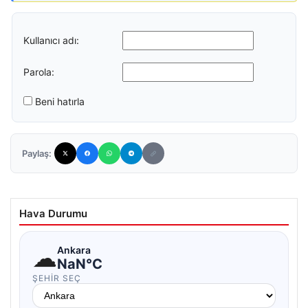
Kullanıcı adı:
Parola:
Beni hatırla
Paylaş:
Hava Durumu
☁
Ankara
NaN°C
ŞEHIR SEÇ