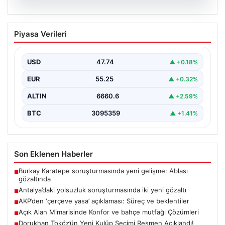
06.08.2026
Antalya’daki yolsuzluk soruşturmasında
Piyasa Verileri
iki yeni gözaltı
USD
47.74
▲ +0.18%
EUR
55.25
▲ +0.32%
ALTIN
6660.6
▲ +2.59%
BTC
3095359
▲ +1.41%
Son Eklenen Haberler
Burkay Karatepe soruşturmasında yeni gelişme: Ablası
■
gözaltında
Antalya’daki yolsuzluk soruşturmasında iki yeni gözaltı
■
AKP’den ‘çerçeve yasa’ açıklaması: Süreç ve beklentiler
■
Açık Alan Mimarisinde Konfor ve bahçe mutfağı Çözümleri
■
Dorukhan Toköz’ün Yeni Kulüp Seçimi Resmen Açıklandı!
■