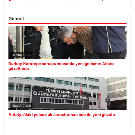
Güncel
07/08/2026
Burkay Karatepe soruşturmasında yeni gelişme: Ablası
gözaltında
06/08/2026
Antalya’daki yolsuzluk soruşturmasında iki yeni gözaltı