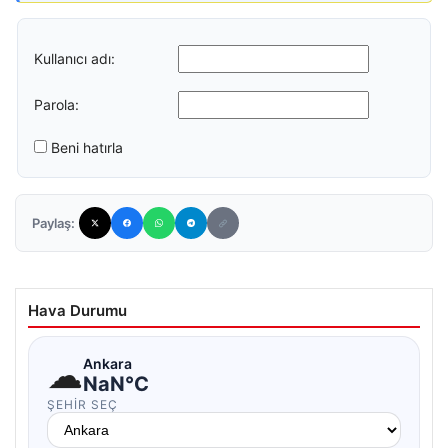
Kullanıcı adı:
Parola:
Beni hatırla
Paylaş:
Hava Durumu
☁
Ankara
NaN°C
ŞEHIR SEÇ