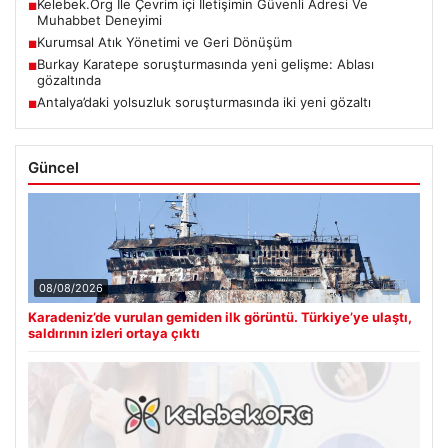
Kelebek.Org İle Çevrim içi İletişimin Güvenli Adresi Ve
■
Muhabbet Deneyimi
Kurumsal Atık Yönetimi ve Geri Dönüşüm
■
Burkay Karatepe soruşturmasında yeni gelişme: Ablası
■
gözaltında
Antalya’daki yolsuzluk soruşturmasında iki yeni gözaltı
■
Güncel
08/08/2026
Karadeniz’de vurulan gemiden ilk görüntü. Türkiye’ye ulaştı,
saldırının izleri ortaya çıktı