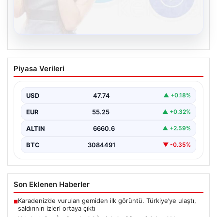
08.08.2026
Kelebek.Org İle Çevrim içi İletişimin
Piyasa Verileri
Güvenli Adresi Ve Muhabbet Deneyimi
İnternet çağında insanların seviyeli bir şekilde iletişim
sağlaması büyük bir değer ifade etmektedir. Halen…
USD
47.74
▲ +0.18%
EUR
55.25
▲ +0.32%
ALTIN
6660.6
▲ +2.59%
BTC
3084491
▼ -0.35%
Son Eklenen Haberler
Karadeniz’de vurulan gemiden ilk görüntü. Türkiye’ye ulaştı,
■
saldırının izleri ortaya çıktı