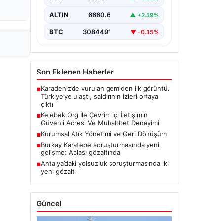
ALTIN
6660.6
▲ +2.59%
BTC
3084491
▼ -0.35%
Son Eklenen Haberler
Karadeniz’de vurulan gemiden ilk görüntü.
■
Türkiye’ye ulaştı, saldırının izleri ortaya
çıktı
Kelebek.Org İle Çevrim içi İletişimin
■
Güvenli Adresi Ve Muhabbet Deneyimi
Kurumsal Atık Yönetimi ve Geri Dönüşüm
■
Burkay Karatepe soruşturmasında yeni
■
gelişme: Ablası gözaltında
Antalya’daki yolsuzluk soruşturmasında iki
■
yeni gözaltı
Güncel