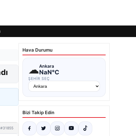
ı
Hava Durumu
☁
Ankara
ndı
NaN°C
ŞEHIR SEÇ
Bizi Takip Edin
#31855