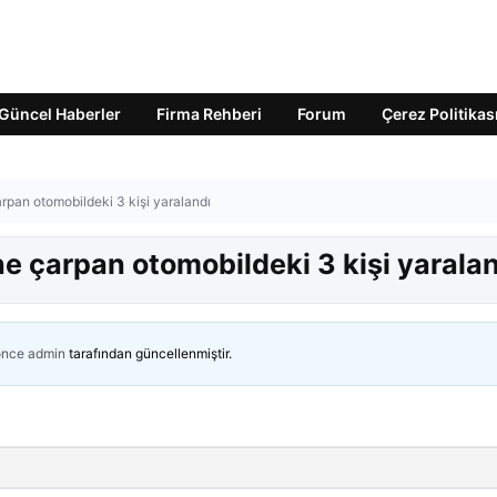
Güncel Haberler
Firma Rehberi
Forum
Çerez Politikas
pan otomobildeki 3 kişi yaralandı
 çarpan otomobildeki 3 kişi yarala
önce
admin
tarafından güncellenmiştir.