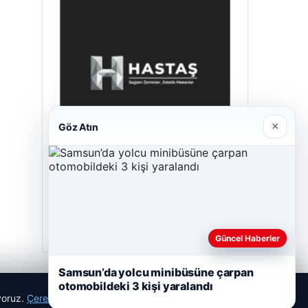
×
Göz Atın
Hastaş Beton
26/05/2026
Güncel Haberler
Samsun’da yolcu minibüsüne çarpan
otomobildeki 3 kişi yaralandı
ıyoruz.
Çerez Politikamız
Reddet
Kabul Et