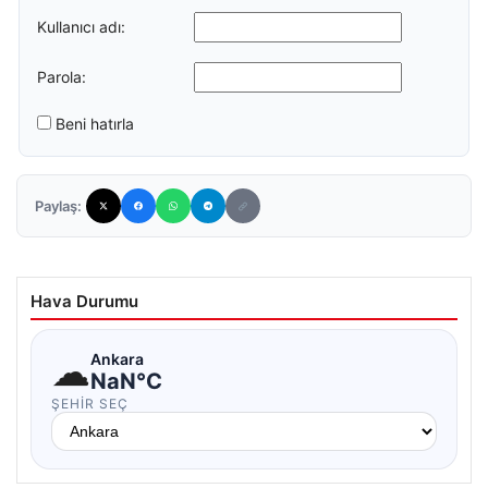
Kullanıcı adı:
Parola:
Beni hatırla
Paylaş:
Hava Durumu
☁
Ankara
NaN°C
ŞEHIR SEÇ