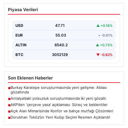
Antalya’daki yolsuzluk soruşturmasında
Piyasa Verileri
iki yeni gözaltı
USD
47.71
▲ +0.16%
EUR
55.03
• -0.01%
ALTIN
6540.2
▲ +0.73%
BTC
3052129
▼ -0.62%
Son Eklenen Haberler
Burkay Karatepe soruşturmasında yeni gelişme: Ablası
■
gözaltında
Antalya’daki yolsuzluk soruşturmasında iki yeni gözaltı
■
AKP’den ‘çerçeve yasa’ açıklaması: Süreç ve beklentiler
■
Açık Alan Mimarisinde Konfor ve bahçe mutfağı Çözümleri
■
Dorukhan Toköz’ün Yeni Kulüp Seçimi Resmen Açıklandı!
■