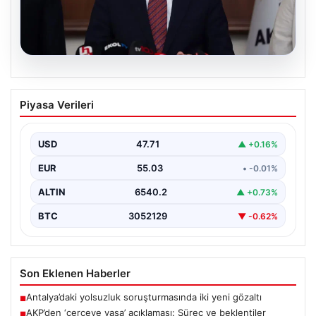
04.08.2026
AKP’den ‘çerçeve yasa’ açıklaması:
Piyasa Verileri
Süreç ve beklentiler
AKP Grup Başkanı Abdullah Güler, partinin kapalı grup
toplantısını yarın gerçekleştireceklerini belirtti. Güler,
USD
47.71
▲ +0.16%
kanun…
EUR
55.03
• -0.01%
ALTIN
6540.2
▲ +0.73%
BTC
3052129
▼ -0.62%
Son Eklenen Haberler
Antalya’daki yolsuzluk soruşturmasında iki yeni gözaltı
■
AKP’den ‘çerçeve yasa’ açıklaması: Süreç ve beklentiler
■