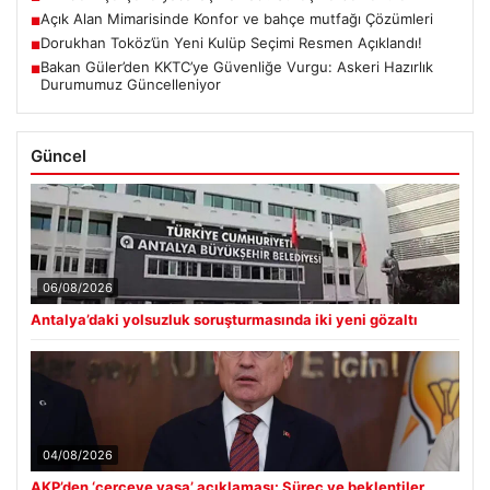
Açık Alan Mimarisinde Konfor ve bahçe mutfağı Çözümleri
■
Dorukhan Toköz’ün Yeni Kulüp Seçimi Resmen Açıklandı!
■
Bakan Güler’den KKTC’ye Güvenliğe Vurgu: Askeri Hazırlık
■
Durumumuz Güncelleniyor
Güncel
06/08/2026
Antalya’daki yolsuzluk soruşturmasında iki yeni gözaltı
04/08/2026
AKP’den ‘çerçeve yasa’ açıklaması: Süreç ve beklentiler