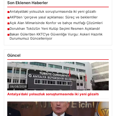
Son Eklenen Haberler
Antalya’daki yolsuzluk soruşturmasında iki yeni gözaltı
■
AKP’den ‘çerçeve yasa’ açıklaması: Süreç ve beklentiler
■
Açık Alan Mimarisinde Konfor ve bahçe mutfağı Çözümleri
■
Dorukhan Toköz’ün Yeni Kulüp Seçimi Resmen Açıklandı!
■
Bakan Güler’den KKTC’ye Güvenliğe Vurgu: Askeri Hazırlık
■
Durumumuz Güncelleniyor
Güncel
06/08/2026
Antalya’daki yolsuzluk soruşturmasında iki yeni gözaltı