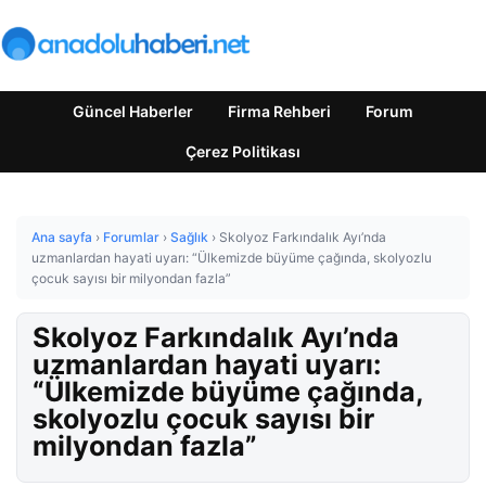
Güncel Haberler
Firma Rehberi
Forum
Çerez Politikası
Ana sayfa
›
Forumlar
›
Sağlık
›
Skolyoz Farkındalık Ayı’nda
uzmanlardan hayati uyarı: “Ülkemizde büyüme çağında, skolyozlu
çocuk sayısı bir milyondan fazla”
Skolyoz Farkındalık Ayı’nda
uzmanlardan hayati uyarı:
“Ülkemizde büyüme çağında,
skolyozlu çocuk sayısı bir
milyondan fazla”