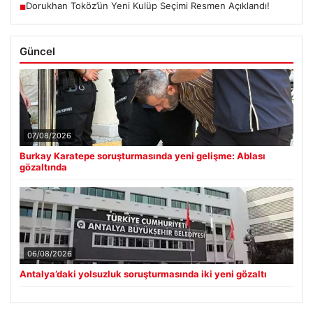
Dorukhan Toköz’ün Yeni Kulüp Seçimi Resmen Açıklandı!
■
Güncel
07/08/2026
Burkay Karatepe soruşturmasında yeni gelişme: Ablası
gözaltında
06/08/2026
Antalya’daki yolsuzluk soruşturmasında iki yeni gözaltı