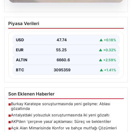
06.08.2026
Antalya’daki yolsuzluk soruşturmasında
Piyasa Verileri
iki yeni gözaltı
USD
47.74
▲ +0.18%
EUR
55.25
▲ +0.32%
ALTIN
6660.6
▲ +2.59%
BTC
3095359
▲ +1.41%
Son Eklenen Haberler
Burkay Karatepe soruşturmasında yeni gelişme: Ablası
■
gözaltında
Antalya’daki yolsuzluk soruşturmasında iki yeni gözaltı
■
AKP’den ‘çerçeve yasa’ açıklaması: Süreç ve beklentiler
■
Açık Alan Mimarisinde Konfor ve bahçe mutfağı Çözümleri
■