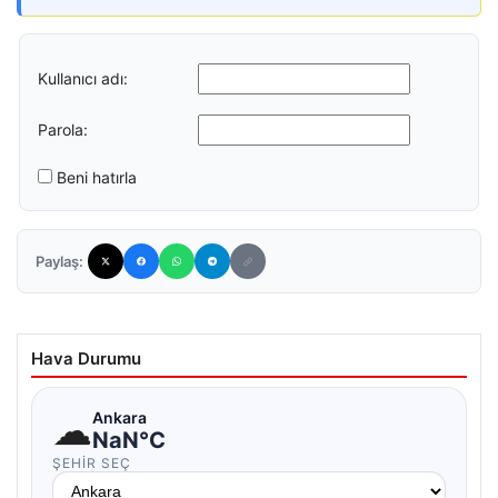
Kullanıcı adı:
Parola:
Beni hatırla
Paylaş:
Hava Durumu
☁
Ankara
NaN°C
ŞEHIR SEÇ