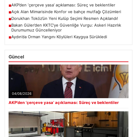
AKP’den ‘çerçeve yasa’ açıklaması: Süreç ve beklentiler
■
Açık Alan Mimarisinde Konfor ve bahçe mutfağı Çözümleri
■
Dorukhan Toköz’ün Yeni Kulüp Seçimi Resmen Açıklandı!
■
Bakan Güler’den KKTC’ye Güvenliğe Vurgu: Askeri Hazırlık
■
Durumumuz Güncelleniyor
Aydın’da Orman Yangını Köylüleri Kaygıya Sürükledi
■
Güncel
04/08/2026
AKP’den ‘çerçeve yasa’ açıklaması: Süreç ve beklentiler