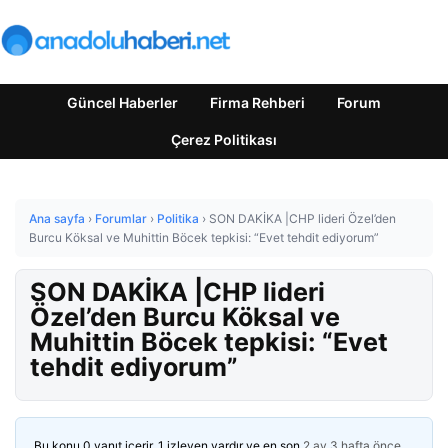
Güncel Haberler
Firma Rehberi
Forum
Çerez Politikası
Ana sayfa
›
Forumlar
›
Politika
›
SON DAKİKA |CHP lideri Özel’den
Burcu Köksal ve Muhittin Böcek tepkisi: “Evet tehdit ediyorum”
SON DAKİKA |CHP lideri
Özel’den Burcu Köksal ve
Muhittin Böcek tepkisi: “Evet
tehdit ediyorum”
Bu konu 0 yanıt içerir, 1 izleyen vardır ve en son
2 ay 3 hafta önce