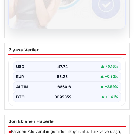
08.08.2026
Kelebek.Org İle Çevrim içi İletişimin
Piyasa Verileri
Güvenli Adresi Ve Muhabbet Deneyimi
İnternet çağında insanların seviyeli bir şekilde iletişim
sağlaması büyük bir değer ifade etmektedir. Halen…
USD
47.74
▲ +0.18%
EUR
55.25
▲ +0.32%
ALTIN
6660.6
▲ +2.59%
BTC
3095359
▲ +1.41%
Son Eklenen Haberler
Karadeniz’de vurulan gemiden ilk görüntü. Türkiye’ye ulaştı,
■