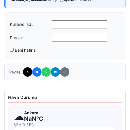
Kullanıcı adı:
Parola:
Beni hatırla
Paylaş:
Hava Durumu
☁
Ankara
NaN°C
ŞEHIR SEÇ