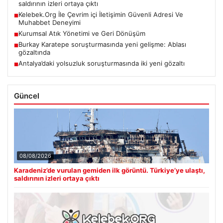
saldırının izleri ortaya çıktı
Kelebek.Org İle Çevrim içi İletişimin Güvenli Adresi Ve
■
Muhabbet Deneyimi
Kurumsal Atık Yönetimi ve Geri Dönüşüm
■
Burkay Karatepe soruşturmasında yeni gelişme: Ablası
■
gözaltında
Antalya’daki yolsuzluk soruşturmasında iki yeni gözaltı
■
Güncel
08/08/2026
Karadeniz’de vurulan gemiden ilk görüntü. Türkiye’ye ulaştı,
saldırının izleri ortaya çıktı