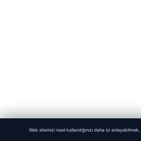
© 2026 Anadolu Haberi – Güncel Haberler
Web sitemizi nasıl kullandığınızı daha iyi anlayabilmek,