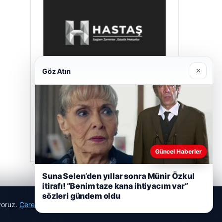
×
Göz Atın
Hastaş Beton
26/05/2026
Güncel Haberler
Suna Selen’den yıllar sonra Münir Özkul
itirafı! “Benim taze kana ihtiyacım var”
sözleri gündem oldu
ıyoruz.
Çerez Politikamız
Reddet
Kabul Et