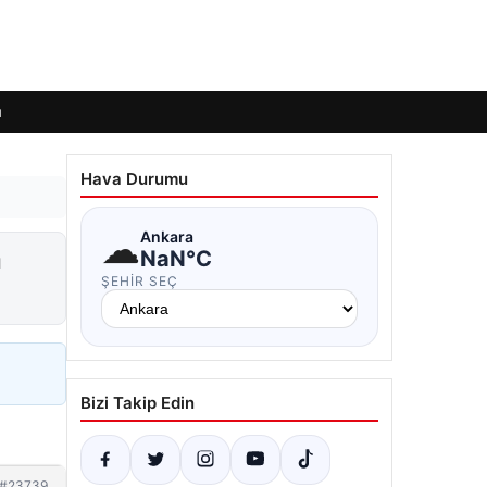
ı
Hava Durumu
☁
Ankara
a
NaN°C
ŞEHIR SEÇ
Bizi Takip Edin
#23739