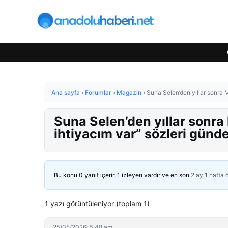
Ana sayfa
›
Forumlar
›
Magazin
›
Suna Selen’den yıllar sonra 
Suna Selen’den yıllar sonra 
ihtiyacım var” sözleri günd
Bu konu 0 yanıt içerir, 1 izleyen vardır ve en son
2 ay 1 hafta
1 yazı görüntüleniyor (toplam 1)
25/05/2026: 5:48 am