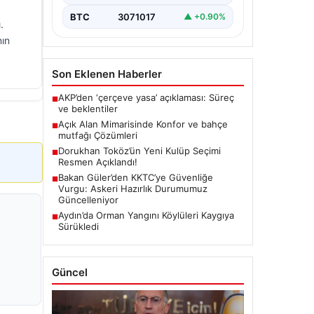
BTC
3071017
▲ +0.90%
.
nın
Son Eklenen Haberler
AKP’den ‘çerçeve yasa’ açıklaması: Süreç
■
ve beklentiler
Açık Alan Mimarisinde Konfor ve bahçe
■
mutfağı Çözümleri
Dorukhan Toköz’ün Yeni Kulüp Seçimi
■
Resmen Açıklandı!
Bakan Güler’den KKTC’ye Güvenliğe
■
Vurgu: Askeri Hazırlık Durumumuz
Güncelleniyor
Aydın’da Orman Yangını Köylüleri Kaygıya
■
Sürükledi
Güncel