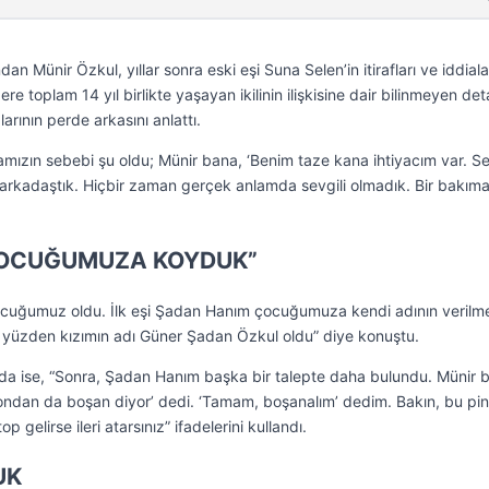
n Münir Özkul, yıllar sonra eski eşi Suna Selen’in itirafları ve iddiala
re toplam 14 yıl birlikte yaşayan ikilinin ilişkisine dair bilinmeyen det
arının perde arkasını anlattı.
mızın sebebi şu oldu; Münir bana, ‘Benim taze kana ihtiyacım var. S
e arkadaştık. Hiçbir zaman gerçek anlamda sevgili olmadık. Bir bakıma
I ÇOCUĞUMUZA KOYDUK”
ocuğumuz oldu. İlk eşi Şadan Hanım çocuğumuza kendi adının verilme
u yüzden kızımın adı Güner Şadan Özkul oldu” diye konuştu.
 ise, “Sonra, Şadan Hanım başka bir talepte daha bulundu. Münir b
ndan da boşan diyor’ dedi. ‘Tamam, boşanalım’ dedim. Bakın, bu pi
op gelirse ileri atarsınız” ifadelerini kullandı.
UK