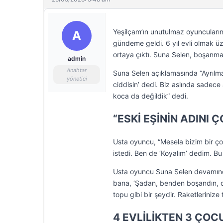
Yeşilçam’ın unutulmaz oyuncularında
A
gündeme geldi. 6 yıl evli olmak üze
ortaya çıktı. Suna Selen, boşanmal
admin
Anahtar
Suna Selen açıklamasında “Ayrılma
yönetici
ciddisin’ dedi. Biz aslında sadec
koca da değildik” dedi.
“ESKİ EŞİNİN ADIN
Usta oyuncu, “Mesela bizim bir ç
istedi. Ben de ‘Koyalım’ dedim. B
Usta oyuncu Suna Selen devamında
bana, ‘Şadan, benden boşandın, o
topu gibi bir şeydir. Raketlerinize t
4 EVLİLİKTEN 3 ÇOC