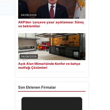
04/08/2026
AKP’den ‘çerçeve yasa’ açıklaması: Süreç
ve beklentiler
04/08/2026
Açık Alan Mimarisinde Konfor ve bahçe
mutfağı Çözümleri
Son Eklenen Firmalar