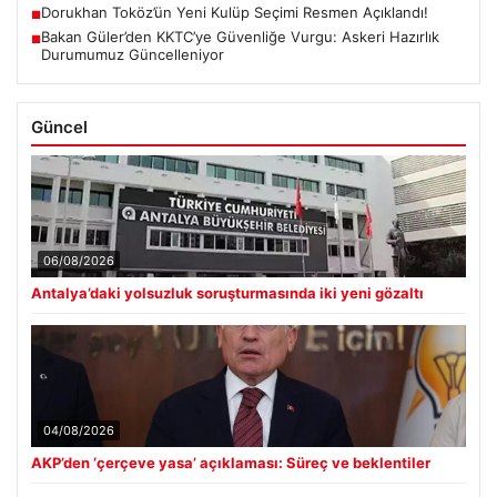
Dorukhan Toköz’ün Yeni Kulüp Seçimi Resmen Açıklandı!
■
Bakan Güler’den KKTC’ye Güvenliğe Vurgu: Askeri Hazırlık
■
Durumumuz Güncelleniyor
Güncel
06/08/2026
Antalya’daki yolsuzluk soruşturmasında iki yeni gözaltı
04/08/2026
AKP’den ‘çerçeve yasa’ açıklaması: Süreç ve beklentiler