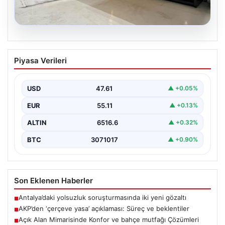
04.08.2026
Açık Alan Mimarisinde Konfor ve bahçe
Piyasa Verileri
mutfağı Çözümleri
Belli ki açık hava dinlenme alanları, konutların en değerli
köşelerinden parçası gelmiştir. Doğayla uyumlu…
USD
47.61
▲ +0.05%
EUR
55.11
▲ +0.13%
ALTIN
6516.6
▲ +0.32%
BTC
3071017
▲ +0.90%
Son Eklenen Haberler
Antalya’daki yolsuzluk soruşturmasında iki yeni gözaltı
■
AKP’den ‘çerçeve yasa’ açıklaması: Süreç ve beklentiler
■
Açık Alan Mimarisinde Konfor ve bahçe mutfağı Çözümleri
■