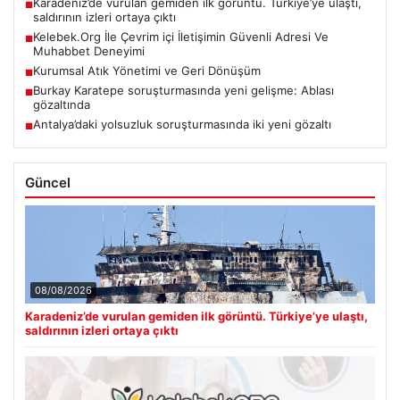
Karadeniz’de vurulan gemiden ilk görüntü. Türkiye’ye ulaştı,
■
saldırının izleri ortaya çıktı
Kelebek.Org İle Çevrim içi İletişimin Güvenli Adresi Ve
■
Muhabbet Deneyimi
Kurumsal Atık Yönetimi ve Geri Dönüşüm
■
Burkay Karatepe soruşturmasında yeni gelişme: Ablası
■
gözaltında
Antalya’daki yolsuzluk soruşturmasında iki yeni gözaltı
■
Güncel
08/08/2026
Karadeniz’de vurulan gemiden ilk görüntü. Türkiye’ye ulaştı,
saldırının izleri ortaya çıktı