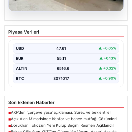
04.08.2026
Açık Alan Mimarisinde Konfor ve bahçe
Piyasa Verileri
mutfağı Çözümleri
Belli ki açık hava dinlenme alanları, konutların en değerli
köşelerinden parçası gelmiştir. Doğayla uyumlu…
USD
47.61
▲ +0.05%
EUR
55.11
▲ +0.13%
ALTIN
6516.6
▲ +0.32%
BTC
3071017
▲ +0.90%
Son Eklenen Haberler
AKP’den ‘çerçeve yasa’ açıklaması: Süreç ve beklentiler
■
Açık Alan Mimarisinde Konfor ve bahçe mutfağı Çözümleri
■
Dorukhan Toköz’ün Yeni Kulüp Seçimi Resmen Açıklandı!
■
Bakan Güler’den KKTC’ye Güvenliğe Vurgu: Askeri Hazırlık