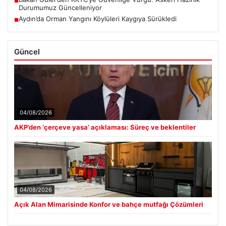
■
Durumumuz Güncelleniyor
Aydın’da Orman Yangını Köylüleri Kaygıya Sürükledi
■
Güncel
04/08/2026
AKP’den ‘çerçeve yasa’ açıklaması: Süreç ve beklentiler
04/08/2026
Açık Alan Mimarisinde Konfor ve bahçe mutfağı Çözümleri