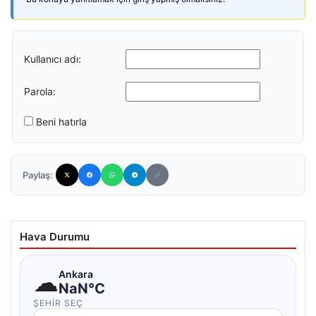
Kullanıcı adı:
Parola:
Beni hatırla
Paylaş:
Hava Durumu
☁
Ankara
NaN°C
ŞEHIR SEÇ