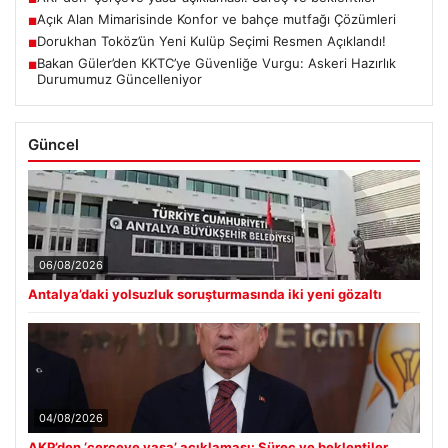
Açık Alan Mimarisinde Konfor ve bahçe mutfağı Çözümleri
■
Dorukhan Toköz’ün Yeni Kulüp Seçimi Resmen Açıklandı!
■
Bakan Güler’den KKTC’ye Güvenliğe Vurgu: Askeri Hazırlık
■
Durumumuz Güncelleniyor
Güncel
06/08/2026
Antalya’daki yolsuzluk soruşturmasında iki yeni gözaltı
04/08/2026
AKP’den ‘çerçeve yasa’ açıklaması: Süreç ve beklentiler