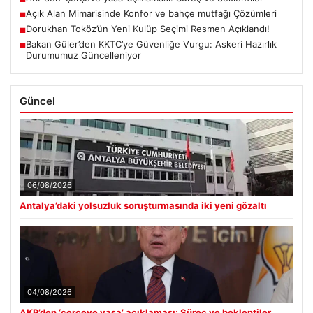
Açık Alan Mimarisinde Konfor ve bahçe mutfağı Çözümleri
■
Dorukhan Toköz’ün Yeni Kulüp Seçimi Resmen Açıklandı!
■
Bakan Güler’den KKTC’ye Güvenliğe Vurgu: Askeri Hazırlık
■
Durumumuz Güncelleniyor
Güncel
06/08/2026
Antalya’daki yolsuzluk soruşturmasında iki yeni gözaltı
04/08/2026
AKP’den ‘çerçeve yasa’ açıklaması: Süreç ve beklentiler