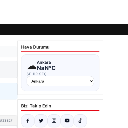
ı
Hava Durumu
☁
Ankara
NaN°C
ŞEHIR SEÇ
Bizi Takip Edin
#23827