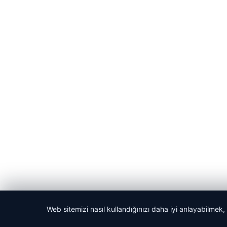
© 2026 Anadolu Haberi – Güncel Haberler
Web sitemizi nasıl kullandığınızı daha iyi anlayabilmek,