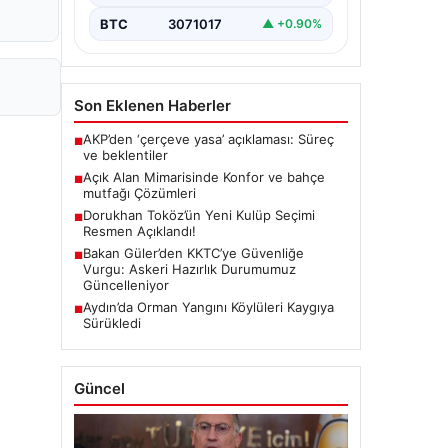
BTC
3071017
▲ +0.90%
Son Eklenen Haberler
AKP’den ‘çerçeve yasa’ açıklaması: Süreç
■
ve beklentiler
Açık Alan Mimarisinde Konfor ve bahçe
■
mutfağı Çözümleri
Dorukhan Toköz’ün Yeni Kulüp Seçimi
■
Resmen Açıklandı!
Bakan Güler’den KKTC’ye Güvenliğe
■
Vurgu: Askeri Hazırlık Durumumuz
Güncelleniyor
Aydın’da Orman Yangını Köylüleri Kaygıya
■
Sürükledi
Güncel