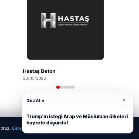
Hastaş Beton
26/05/2026
×
Göz Atın
Trump’ın isteği Arap ve Müslüman ülkeleri
hayrete düşürdü!
ıyoruz.
Çerez Politikamız
Reddet
Kabul Et