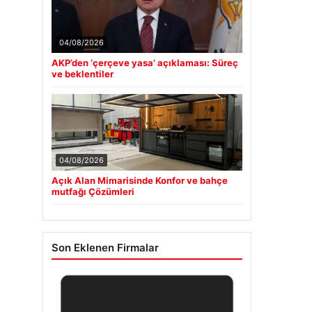
04/08/2026
AKP’den ‘çerçeve yasa’ açıklaması: Süreç
ve beklentiler
04/08/2026
Açık Alan Mimarisinde Konfor ve bahçe
mutfağı Çözümleri
Son Eklenen Firmalar