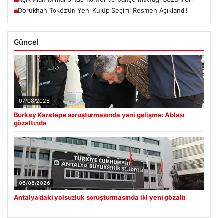
■
Dorukhan Toköz’ün Yeni Kulüp Seçimi Resmen Açıklandı!
■
Güncel
07/08/2026
Burkay Karatepe soruşturmasında yeni gelişme: Ablası
gözaltında
06/08/2026
Antalya’daki yolsuzluk soruşturmasında iki yeni gözaltı