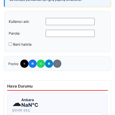
Kullanıcı adı:
Parola:
Beni hatırla
Paylaş:
Hava Durumu
☁
Ankara
NaN°C
ŞEHIR SEÇ