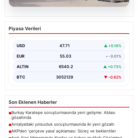
06.08.2026
Antalya’daki yolsuzluk soruşturmasında
Piyasa Verileri
iki yeni gözaltı
USD
47.71
▲ +0.16%
EUR
55.03
• -0.01%
ALTIN
6540.2
▲ +0.73%
BTC
3052129
▼ -0.62%
Son Eklenen Haberler
Burkay Karatepe soruşturmasında yeni gelişme: Ablası
■
gözaltında
Antalya’daki yolsuzluk soruşturmasında iki yeni gözaltı
■
AKP’den ‘çerçeve yasa’ açıklaması: Süreç ve beklentiler
■
Açık Alan Mimarisinde Konfor ve bahçe mutfağı Çözümleri