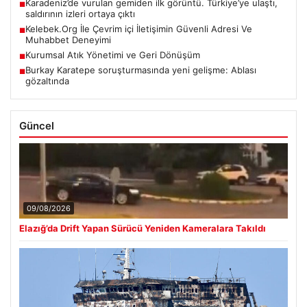
Karadeniz’de vurulan gemiden ilk görüntü. Türkiye’ye ulaştı,
■
saldırının izleri ortaya çıktı
Kelebek.Org İle Çevrim içi İletişimin Güvenli Adresi Ve
■
Muhabbet Deneyimi
Kurumsal Atık Yönetimi ve Geri Dönüşüm
■
Burkay Karatepe soruşturmasında yeni gelişme: Ablası
■
gözaltında
Güncel
09/08/2026
Elazığ’da Drift Yapan Sürücü Yeniden Kameralara Takıldı