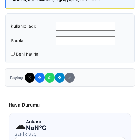
Kullanıcı adı:
Parola:
Beni hatırla
Paylaş:
Hava Durumu
☁
Ankara
NaN°C
ŞEHIR SEÇ