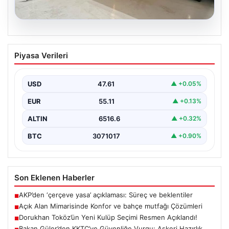
04.08.2026
Açık Alan Mimarisinde Konfor ve bahçe
Piyasa Verileri
mutfağı Çözümleri
Belli ki açık hava dinlenme alanları, konutların en değerli
köşelerinden parçası gelmiştir. Doğayla uyumlu…
USD
47.61
▲ +0.05%
EUR
55.11
▲ +0.13%
ALTIN
6516.6
▲ +0.32%
BTC
3071017
▲ +0.90%
Son Eklenen Haberler
AKP’den ‘çerçeve yasa’ açıklaması: Süreç ve beklentiler
■
Açık Alan Mimarisinde Konfor ve bahçe mutfağı Çözümleri
■
Dorukhan Toköz’ün Yeni Kulüp Seçimi Resmen Açıklandı!
■
Bakan Güler’den KKTC’ye Güvenliğe Vurgu: Askeri Hazırlık