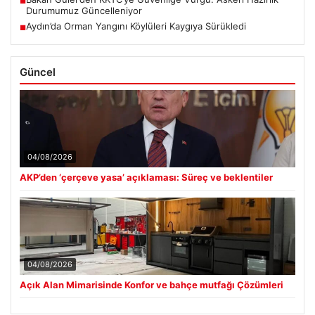
■
Durumumuz Güncelleniyor
Aydın’da Orman Yangını Köylüleri Kaygıya Sürükledi
■
Güncel
04/08/2026
AKP’den ‘çerçeve yasa’ açıklaması: Süreç ve beklentiler
04/08/2026
Açık Alan Mimarisinde Konfor ve bahçe mutfağı Çözümleri