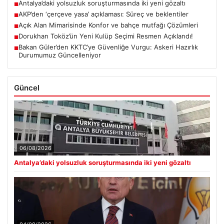
Antalya’daki yolsuzluk soruşturmasında iki yeni gözaltı
■
AKP’den ‘çerçeve yasa’ açıklaması: Süreç ve beklentiler
■
Açık Alan Mimarisinde Konfor ve bahçe mutfağı Çözümleri
■
Dorukhan Toköz’ün Yeni Kulüp Seçimi Resmen Açıklandı!
■
Bakan Güler’den KKTC’ye Güvenliğe Vurgu: Askeri Hazırlık
■
Durumumuz Güncelleniyor
Güncel
06/08/2026
Antalya’daki yolsuzluk soruşturmasında iki yeni gözaltı