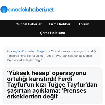
Güncel Haberler
Firma Rehberi
Forum
Çerez Politikası
Ana sayfa
›
Forumlar
›
Magazin
›
‘Yüksek hesap’ operasyonu ortalığı
karıştırdı! Ferdi Tayfur’un kızı Tuğçe Tayfur’dan şaşırtan açıklama:
‘Prenses erkeklerden değil’
‘Yüksek hesap’ operasyonu
ortalığı karıştırdı! Ferdi
Tayfur’un kızı Tuğçe Tayfur’dan
şaşırtan açıklama: ‘Prenses
erkeklerden değil’