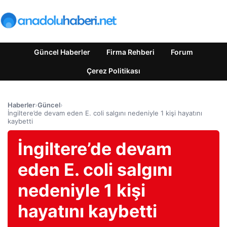
Güncel Haberler
Firma Rehberi
Forum
Çerez Politikası
Haberler
›
Güncel
›
İngiltere’de devam eden E. coli salgını nedeniyle 1 kişi hayatını
kaybetti
İngiltere’de devam
eden E. coli salgını
nedeniyle 1 kişi
hayatını kaybetti