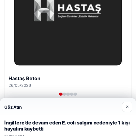
Enes Kaplan Avukatlık Bürosu
28/04/2026
×
Göz Atın
Web sitemizi nasıl kullandığınızı daha iyi anlayabilmek,
deneyiminizi kişiselleştirmek ve geliştirmek amacıyla çerezler
İngiltere’de devam eden E. coli salgını nedeniyle 1 kişi
kullanıyoruz.
Çerez Politikamız
hayatını kaybetti
Reddet
Kabul Et
© 2026 Anadolu Haberi – Güncel Haberler