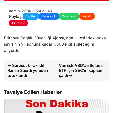
admin
•
27.06.2024 22:48
Paylaş:
Twitter
Facebook
WhatsApp
Reddit
Pinterest
Britanya Sağlık Güvenliği Ajansı, ada ülkesindeki vaka
sayısının yıl sonuna kadar 1.500’e çıkabileceğini
duyurdu.
← Serbest bırakıldı!
VanEck ABD’de Solana
Ramin Saeidi yeniden
ETF için SEC’in kapısını
tutuklandı
çaldı →
Tavsiye Edilen Haberler