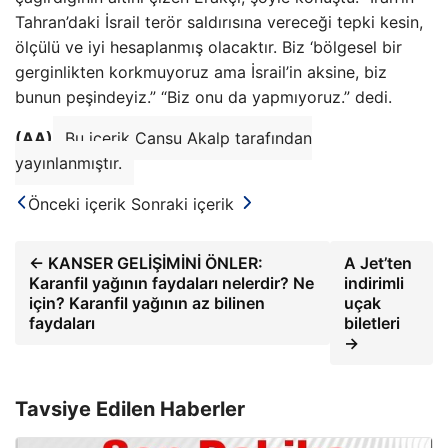
Tahran’daki İsrail terör saldırısına vereceği tepki kesin,
ölçülü ve iyi hesaplanmış olacaktır. Biz ‘bölgesel bir
gerginlikten korkmuyoruz ama İsrail’in aksine, biz
bunun peşindeyiz.” “Biz onu da yapmıyoruz.” dedi.
(AA)
Bu içerik Cansu Akalp tarafından
yayınlanmıştır.
Önceki içerik
Sonraki içerik
← KANSER GELİŞİMİNİ ÖNLER:
A Jet’ten
Karanfil yağının faydaları nelerdir? Ne
indirimli
için? Karanfil yağının az bilinen
uçak
faydaları
biletleri
→
Tavsiye Edilen Haberler