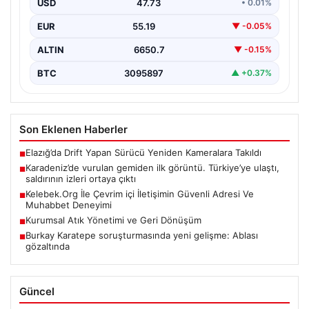
USD
47.73
• 0.01%
{“title”: “Karadeniz’de vurulan geminin ilk görüntüleri
ortaya çıktı: Türkiye’ye ulaştı ve saldırının izleri belli…
EUR
55.19
▼ -0.05%
ALTIN
6650.7
▼ -0.15%
BTC
3095897
▲ +0.37%
Son Eklenen Haberler
Elazığ’da Drift Yapan Sürücü Yeniden Kameralara Takıldı
■
Karadeniz’de vurulan gemiden ilk görüntü. Türkiye’ye ulaştı,
■
saldırının izleri ortaya çıktı
Kelebek.Org İle Çevrim içi İletişimin Güvenli Adresi Ve
■
Muhabbet Deneyimi
Kurumsal Atık Yönetimi ve Geri Dönüşüm
■
Burkay Karatepe soruşturmasında yeni gelişme: Ablası
■
gözaltında
Güncel