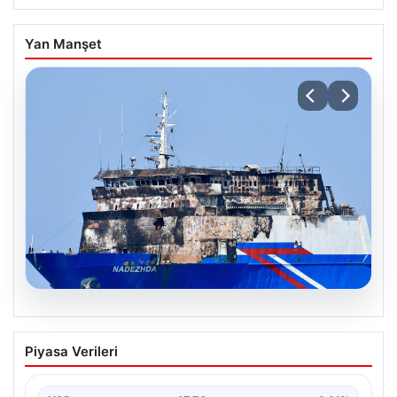
Yan Manşet
08.08.2026
Karadeniz’de vurulan gemiden ilk
Piyasa Verileri
görüntü. Türkiye’ye ulaştı, saldırının
izleri ortaya çıktı