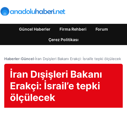
Güncel Haberler
Firma Rehberi
Forum
Çerez Politikası
Haberler
›
Güncel
›
İran Dışişleri Bakanı Erakçi: İsrail’e tepki ölçülecek
İran Dışişleri Bakanı
Erakçi: İsrail’e tepki
ölçülecek