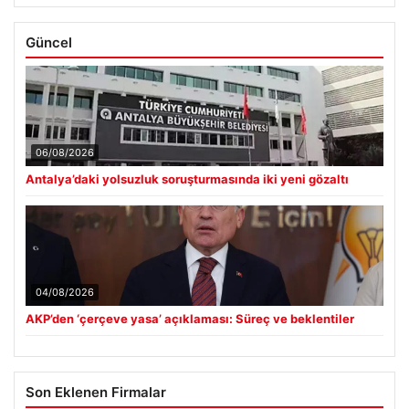
Güncel
06/08/2026
Antalya’daki yolsuzluk soruşturmasında iki yeni gözaltı
04/08/2026
AKP’den ‘çerçeve yasa’ açıklaması: Süreç ve beklentiler
Son Eklenen Firmalar