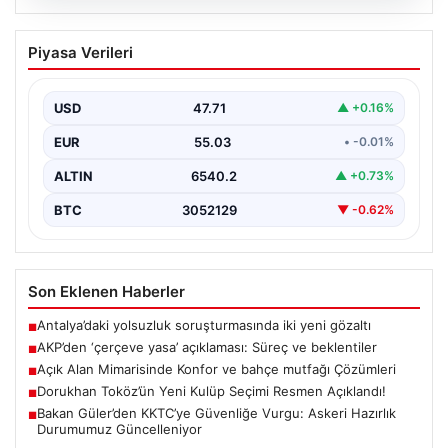
04.08.2026
AKP’den ‘çerçeve yasa’ açıklaması:
Piyasa Verileri
Süreç ve beklentiler
AKP Grup Başkanı Abdullah Güler, partinin kapalı grup
toplantısını yarın gerçekleştireceklerini belirtti. Güler,
USD
47.71
▲ +0.16%
kanun…
EUR
55.03
• -0.01%
ALTIN
6540.2
▲ +0.73%
BTC
3052129
▼ -0.62%
Son Eklenen Haberler
Antalya’daki yolsuzluk soruşturmasında iki yeni gözaltı
■
AKP’den ‘çerçeve yasa’ açıklaması: Süreç ve beklentiler
■
Açık Alan Mimarisinde Konfor ve bahçe mutfağı Çözümleri
■
Dorukhan Toköz’ün Yeni Kulüp Seçimi Resmen Açıklandı!
■
Bakan Güler’den KKTC’ye Güvenliğe Vurgu: Askeri Hazırlık
■
Durumumuz Güncelleniyor