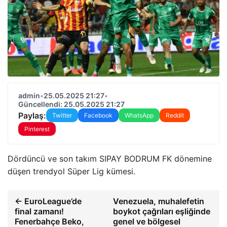
admin
•
25.05.2025 21:27
•
Güncellendi: 25.05.2025 21:27
Paylaş:
Twitter
Facebook
WhatsApp
Reddit
Pinterest
Dördüncü ve son takım SIPAY BODRUM FK dönemine
düşen trendyol Süper Lig kümesi.
← EuroLeague’de
Venezuela, muhalefetin
final zamanı!
boykot çağrıları eşliğinde
Fenerbahçe Beko,
genel ve bölgesel