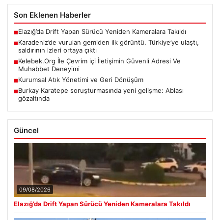
Son Eklenen Haberler
Elazığ’da Drift Yapan Sürücü Yeniden Kameralara Takıldı
■
Karadeniz’de vurulan gemiden ilk görüntü. Türkiye’ye ulaştı,
■
saldırının izleri ortaya çıktı
Kelebek.Org İle Çevrim içi İletişimin Güvenli Adresi Ve
■
Muhabbet Deneyimi
Kurumsal Atık Yönetimi ve Geri Dönüşüm
■
Burkay Karatepe soruşturmasında yeni gelişme: Ablası
■
gözaltında
Güncel
09/08/2026
Elazığ’da Drift Yapan Sürücü Yeniden Kameralara Takıldı