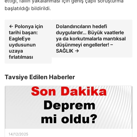
ettiği, failin yakalanması için geniş çaplı soruşturma
başlatıldığı bildirildi.
← Polonya için
Dolandırıcıların hedefi
tarihi başarı:
duygulardır… Büyük vaatlerle
EagleEye
ya da korkutmalarla mantıksal
uydusunun
düşünmeyi engellerler! –
uzaya
SAĞLIK →
fırlatılması
Tavsiye Edilen Haberler
14/12/2025