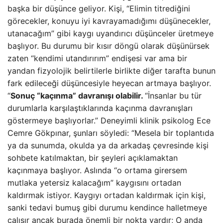
başka bir düşünce geliyor. Kişi, “Elimin titrediğini
görecekler, konuyu iyi kavrayamadığımı düşünecekler,
utanacağım” gibi kaygı uyandırıcı düşünceler üretmeye
başlıyor. Bu durumu bir kısır döngü olarak düşünürsek
zaten “kendimi utandırırım” endişesi var ama bir
yandan fizyolojik belirtilerle birlikte diğer tarafta bunun
fark edileceği düşüncesiyle heyecan artmaya başlıyor.
“
Sonuç “kaçınma” davranışı olabilir.
“İnsanlar bu tür
durumlarla karşılaştıklarında kaçınma davranışları
göstermeye başlıyorlar.” Deneyimli klinik psikolog Ece
Cemre Gökpınar, şunları söyledi: “Mesela bir toplantıda
ya da sunumda, okulda ya da arkadaş çevresinde kişi
sohbete katılmaktan, bir şeyleri açıklamaktan
kaçınmaya başlıyor. Aslında “o ortama girersem
mutlaka yetersiz kalacağım” kaygısını ortadan
kaldırmak istiyor. Kaygıyı ortadan kaldırmak için kişi,
sanki tedavi bumuş gibi durumu kendince halletmeye
çalışır ancak burada önemli bir nokta vardır; O anda