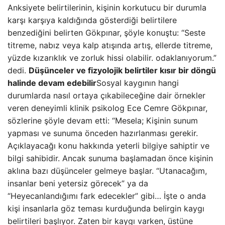
Anksiyete belirtilerinin, kişinin korkutucu bir durumla
karşı karşıya kaldığında gösterdiği belirtilere
benzediğini belirten Gökpınar, şöyle konuştu: “Seste
titreme, nabız veya kalp atışında artış, ellerde titreme,
yüzde kızarıklık ve zorluk hissi olabilir. odaklanıyorum.”
dedi.
Düşünceler ve fizyolojik belirtiler kısır bir döngü
halinde devam edebilir
Sosyal kaygının hangi
durumlarda nasıl ortaya çıkabileceğine dair örnekler
veren deneyimli klinik psikolog Ece Cemre Gökpınar,
sözlerine şöyle devam etti: “Mesela; Kişinin sunum
yapması ve sunuma önceden hazırlanması gerekir.
Açıklayacağı konu hakkında yeterli bilgiye sahiptir ve
bilgi sahibidir. Ancak sunuma başlamadan önce kişinin
aklına bazı düşünceler gelmeye başlar. “Utanacağım,
insanlar beni yetersiz görecek” ya da
“Heyecanlandığımı fark edecekler” gibi… İşte o anda
kişi insanlarla göz teması kurduğunda belirgin kaygı
belirtileri başlıyor. Zaten bir kaygı varken, üstüne