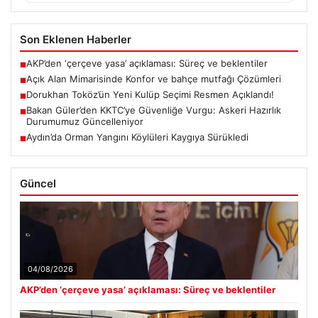
Son Eklenen Haberler
AKP’den ‘çerçeve yasa’ açıklaması: Süreç ve beklentiler
■
Açık Alan Mimarisinde Konfor ve bahçe mutfağı Çözümleri
■
Dorukhan Toköz’ün Yeni Kulüp Seçimi Resmen Açıklandı!
■
Bakan Güler’den KKTC’ye Güvenliğe Vurgu: Askeri Hazırlık
■
Durumumuz Güncelleniyor
Aydın’da Orman Yangını Köylüleri Kaygıya Sürükledi
■
Güncel
04/08/2026
AKP’den ‘çerçeve yasa’ açıklaması: Süreç ve beklentiler