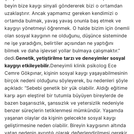
beyin bize kaygı sinyali göndererek bizi o ortamdan
uzaklaştırır. Ancak yapmamız gereken kendimizi o
ortamda bulmak, yavaş yavaş onunla baş etmek ve
kaygıyı yönetmeyi öğrenmek. O halde bizim için önemli
olan sosyal kaygının ne olduğunu, düşünce sisteminde
ne işe yaradığını, belirtiler açısından ne yaptığını
bilmek ve daha işlevsel yollar bulmaya çalışmaktır.”
dedi.
Genetik, yetiştirilme tarzı ve deneyimler sosyal
kaygıyı etkileyebilir.
Deneyimli klinik psikolog Ece
Cemre Gökpınar, kişinin sosyal kaygı yaşayabilmesinin
birçok nedeni olduğunu söyleyerek, bu nedenleri şöyle
açıkladı: “Sebebi genetik bir yük olabilir. Aldığı eğitime
karşı aşırı eleştirel bir tutumla büyüyen bireylerde de
bazen başarısızlık, şanssızlık ve yetersizlik nedeniyle
benzer süreçlerin tetiklenmesi mümkündür. Yaşamda
yaşanan olaylar da kişinin gelecekte sosyal kaygı
geliştirmesine neden olabilir. Bireyin kaygısının altında
yatan nedenin ayrıntılı olarak değerlendirilmesi gerekir.