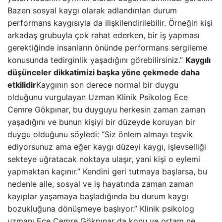
Bazen sosyal kaygı olarak adlandırılan durum
performans kaygısıyla da ilişkilendirilebilir. Örneğin kişi
arkadaş grubuyla çok rahat ederken, bir iş yapması
gerektiğinde insanların önünde performans sergileme
konusunda tedirginlik yaşadığını görebilirsiniz.”
Kaygılı
düşünceler dikkatimizi başka yöne çekmede daha
etkilidir
Kaygının son derece normal bir duygu
olduğunu vurgulayan Uzman Klinik Psikolog Ece
Cemre Gökpınar, bu duyguyu herkesin zaman zaman
yaşadığını ve bunun kişiyi bir düzeyde koruyan bir
duygu olduğunu söyledi: “Siz önlem almayı teşvik
ediyorsunuz ama eğer kaygı düzeyi kaygı, işlevselliği
sekteye uğratacak noktaya ulaşır, yani kişi o eylemi
yapmaktan kaçınır.” Kendini geri tutmaya başlarsa, bu
nedenle aile, sosyal ve iş hayatında zaman zaman
kayıplar yaşamaya başladığında bu durum kaygı
bozukluğuna dönüşmeye başlıyor.” Klinik psikolog
uzmanı Ece Cemre Gökpınar da konu ve ortam ne