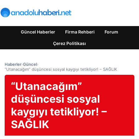
Güncel Haberler
Firma Rehberi
Forum
Çerez Politikası
Haberler
›
Güncel
›
“Utanacağım” düşüncesi sosyal kaygıyı tetikliyor! – SAĞLIK
“Utanacağım”
düşüncesi sosyal
kaygıyı tetikliyor! –
SAĞLIK