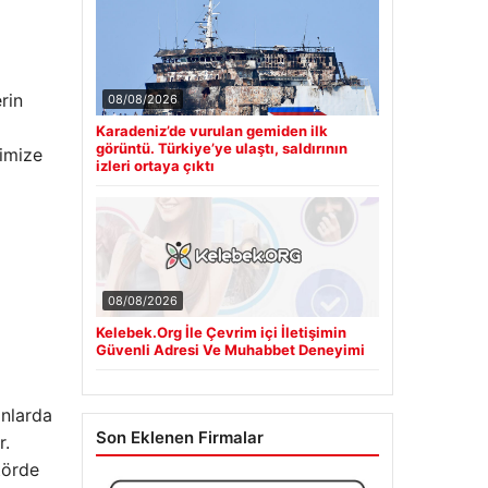
erin
08/08/2026
Karadeniz’de vurulan gemiden ilk
görüntü. Türkiye’ye ulaştı, saldırının
timize
izleri ortaya çıktı
08/08/2026
Kelebek.Org İle Çevrim içi İletişimin
Güvenli Adresi Ve Muhabbet Deneyimi
anlarda
Son Eklenen Firmalar
r.
törde