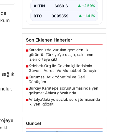
sağlaması büyük bir değer ifade
ALTIN
6660.6
▲ +2.59%
etmektedir. Halen…
 de
BTC
3095359
▲ +1.41%
vakum
m
Son Eklenen Haberler
Karadeniz’de vurulan gemiden ilk
■
görüntü. Türkiye’ye ulaştı, saldırının
izleri ortaya çıktı
Kelebek.Org İle Çevrim içi İletişimin
■
Güvenli Adresi Ve Muhabbet Deneyimi
 sağlık
Kurumsal Atık Yönetimi ve Geri
■
Dönüşüm
Burkay Karatepe soruşturmasında yeni
nulur.
■
gelişme: Ablası gözaltında
Antalya’daki yolsuzluk soruşturmasında
■
iki yeni gözaltı
projeye
Güncel
ıklı