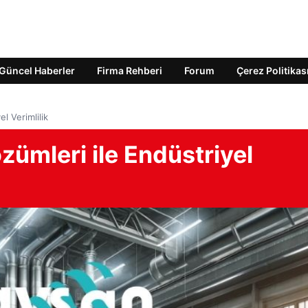
Güncel Haberler
Firma Rehberi
Forum
Çerez Politikas
l Verimlilik
ümleri ile Endüstriyel