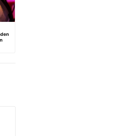
nden
an