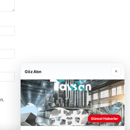
×
Göz Atın
n.
Güncel Haberler