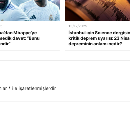
25
13/12/2025
a’dan Mbappe’ye
İstanbul için Science dergisi
edik davet: “Bunu
kritik deprem uyarısı: 23 Nis
ndir”
depreminin anlamı nedir?
nlar
*
ile işaretlenmişlerdir