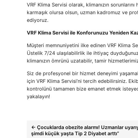
VRF Klima Servisi olarak, klimanızın sorunlarını
karmaşık olursa olsun, uzman kadromuz ve profe
ediyoruz.
VRF Klima Servisi ile Konforunuzu Yeniden Ka
Müşteri memnuniyetini ilke edinen VRF Klima Serv
Üstelik 7/24 ulaşılabilirlik ile ihtiyaç duyduğu
klimanızın ömrünü uzatabilir, tamir hizmetlerimizl
Siz de profesyonel bir hizmet deneyimi yaşamak
için VRF Klima Servisi’ni tercih edebilirsiniz. Ek
kontrolünü tamamen bize emanet etmek isteyece
yakalayın!
← Çocuklarda obezite alarmı! Uzmanlar uyarıy
şimdi küçük yaşta Tip 2 Diyabet arttı”