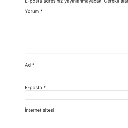
E-posta adresiniz yayınlanmayacak.
Gerekli ala
Yorum
*
Ad
*
E-posta
*
İnternet sitesi