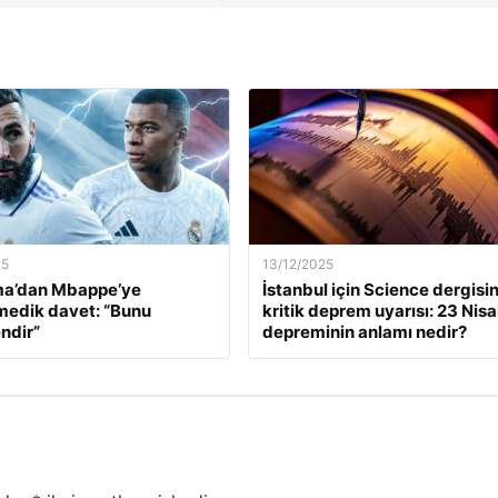
25
13/12/2025
a’dan Mbappe’ye
İstanbul için Science dergisi
edik davet: “Bunu
kritik deprem uyarısı: 23 Nis
ndir”
depreminin anlamı nedir?