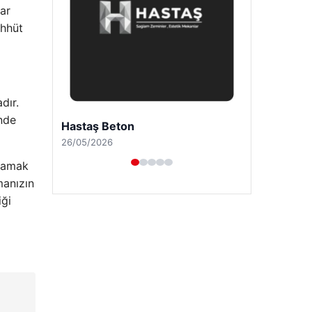
dar
ahhüt
dır.
inde
Enes Kaplan Avukatlık Bürosu
28/04/2026
ğlamak
manızın
iği