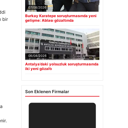
a
07/08/2026
ddi
Burkay Karatepe soruşturmasında yeni
 bir
gelişme: Ablası gözaltında
06/08/2026
Antalya’daki yolsuzluk soruşturmasında
iki yeni gözaltı
Son Eklenen Firmalar
da
nir.