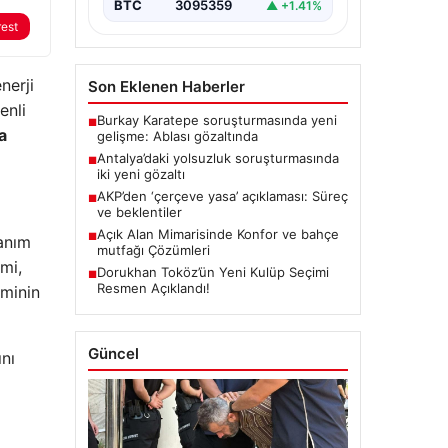
BTC
3095359
▲ +1.41%
rest
nerji
Son Eklenen Haberler
enli
Burkay Karatepe soruşturmasında yeni
■
a
gelişme: Ablası gözaltında
Antalya’daki yolsuzluk soruşturmasında
■
iki yeni gözaltı
AKP’den ‘çerçeve yasa’ açıklaması: Süreç
■
ve beklentiler
Açık Alan Mimarisinde Konfor ve bahçe
■
lanım
mutfağı Çözümleri
mi,
Dorukhan Toköz’ün Yeni Kulüp Seçimi
■
Resmen Açıklandı!
iminin
Güncel
ını