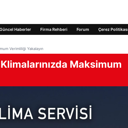
Güncel Haberler
Firma Rehberi
Forum
Çerez Politikas
imum Verimliliği Yakalayın
e Klimalarınızda Maksimum