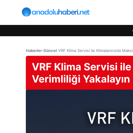
Haberler
›
Güncel
›
VRF Klima Servisi ile Klimalarınızda Maks
VRF Klima Servisi il
Verimliliği Yakalayın