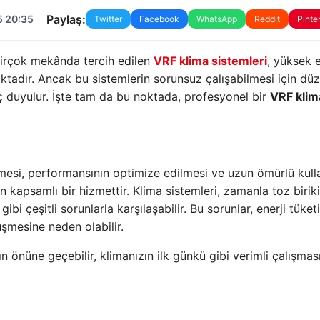
Paylaş:
5 20:35
Twitter
Facebook
WhatsApp
Reddit
Pinte
irçok mekânda tercih edilen
VRF klima sistemleri
, yüksek e
ktadır. Ancak bu sistemlerin sorunsuz çalışabilmesi için düz
ç duyulur. İşte tam da bu noktada, profesyonel bir
VRF klim
rilmesi, performansının optimize edilmesi ve uzun ömürlü kul
 kapsamlı bir hizmettir. Klima sistemleri, zamanla toz biriki
i çeşitli sorunlarla karşılaşabilir. Bu sorunlar, enerji tüket
şmesine neden olabilir.
n önüne geçebilir, klimanızın ilk günkü gibi verimli çalışmas