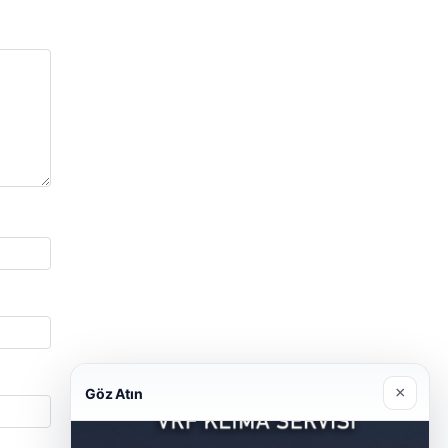
×
Göz Atın