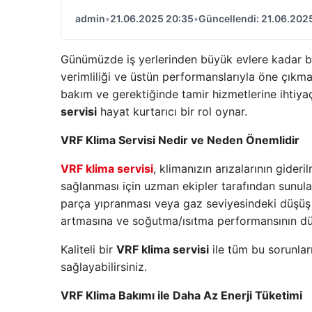
admin
•
21.06.2025 20:35
•
Güncellendi: 21.06.202
Günümüzde iş yerlerinden büyük evlere kadar b
verimliliği ve üstün performanslarıyla öne çıkma
bakım ve gerektiğinde tamir hizmetlerine ihtiya
servisi
hayat kurtarıcı bir rol oynar.
VRF Klima Servisi Nedir ve Neden Önemlidir
VRF klima servisi
, klimanızın arızalarının gide
sağlanması için uzman ekipler tarafından sunulan
parça yıpranması veya gaz seviyesindeki düşüş gib
artmasına ve soğutma/ısıtma performansının dü
Kaliteli bir
VRF klima servisi
ile tüm bu sorunları
sağlayabilirsiniz.
VRF Klima Bakımı ile Daha Az Enerji Tüketimi