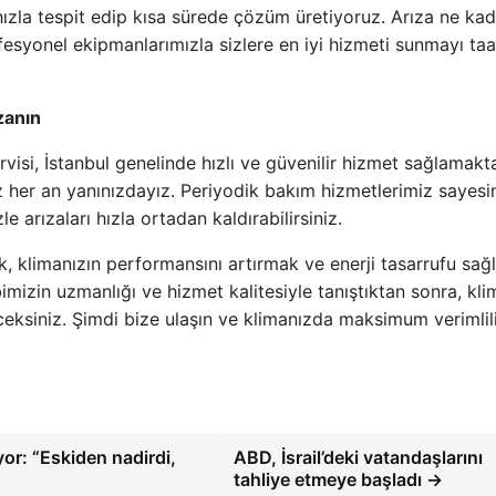
 hızla tespit edip kısa sürede çözüm üretiyoruz. Arıza ne ka
syonel ekipmanlarımızla sizlere en iyi hizmeti sunmayı ta
zanın
isi, İstanbul genelinde hızlı ve güvenilir hizmet sağlamakta
nuz her an yanınızdayız. Periyodik bakım hizmetlerimiz sayes
e arızaları hızla ortadan kaldırabilirsiniz.
, klimanızın performansını artırmak ve enerji tasarrufu sa
ibimizin uzmanlığı ve hizmet kalitesiyle tanıştıktan sonra, kli
ksiniz. Şimdi bize ulaşın ve klimanızda maksimum verimlil
or: “Eskiden nadirdi,
ABD, İsrail’deki vatandaşlarını
tahliye etmeye başladı →