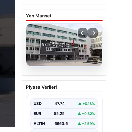
Yan Manşet
06.08.2026
Antalya’daki yolsuzluk
Piyasa Verileri
soruşturmasında iki yeni
gözaltı
USD
47.74
▲ +0.18%
EUR
55.25
▲ +0.32%
ALTIN
6660.6
▲ +2.59%