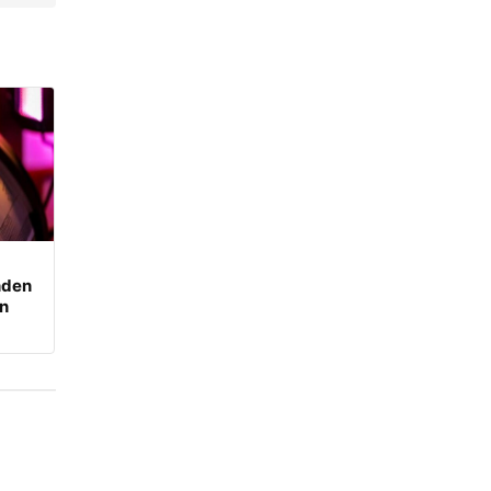
nden
an