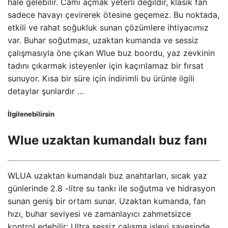
hale gelebilir. Camı açmak yeterli değildir, klasik fan
sadece havayı çevirerek ötesine geçemez. Bu noktada,
etkili ve rahat soğukluk sunan çözümlere ihtiyacımız
var. Buhar soğutması, uzaktan kumanda ve sessiz
çalışmasıyla öne çıkan Wlue buz boordu, yaz zevkinin
tadını çıkarmak isteyenler için kaçırılamaz bir fırsat
sunuyor. Kısa bir süre için indirimli bu ürünle ilgili
detaylar şunlardır …
İlgilenebilirsin
Wlue uzaktan kumandalı buz fanı
WLUA uzaktan kumandalı buz anahtarları, sıcak yaz
günlerinde 2.8 -litre su tankı ile soğutma ve hidrasyon
sunan geniş bir ortam sunar. Uzaktan kumanda, fan
hızı, buhar seviyesi ve zamanlayıcı zahmetsizce
kontrol edebilir; Ultra sessiz çalışma işlevi sayesinde,