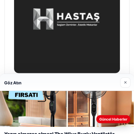
×
Göz Atın
Enes Kaplan Avukatlık Bürosu
28/04/2026
Güncel Haberler
Web sitemizi nasıl kullandığınızı daha iyi anlayabilmek,
deneyiminizi kişiselleştirmek ve geliştirmek amacıyla çerezler