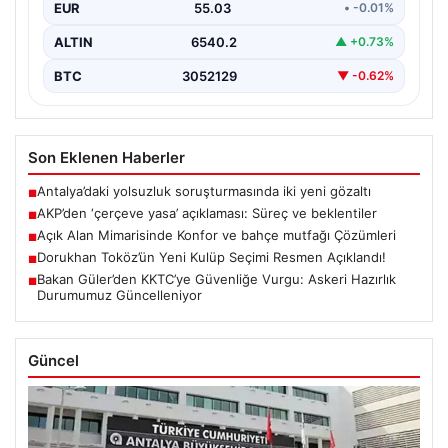
EUR
55.03
• -0.01%
ALTIN
6540.2
▲ +0.73%
BTC
3052129
▼ -0.62%
Son Eklenen Haberler
Antalya’daki yolsuzluk soruşturmasında iki yeni gözaltı
■
AKP’den ‘çerçeve yasa’ açıklaması: Süreç ve beklentiler
■
Açık Alan Mimarisinde Konfor ve bahçe mutfağı Çözümleri
■
Dorukhan Toköz’ün Yeni Kulüp Seçimi Resmen Açıklandı!
■
Bakan Güler’den KKTC’ye Güvenliğe Vurgu: Askeri Hazırlık
■
Durumumuz Güncelleniyor
Güncel