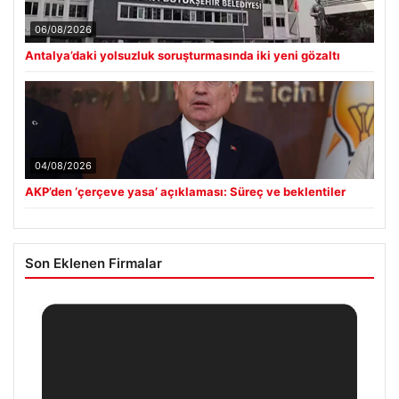
06/08/2026
Antalya’daki yolsuzluk soruşturmasında iki yeni gözaltı
04/08/2026
AKP’den ‘çerçeve yasa’ açıklaması: Süreç ve beklentiler
Son Eklenen Firmalar