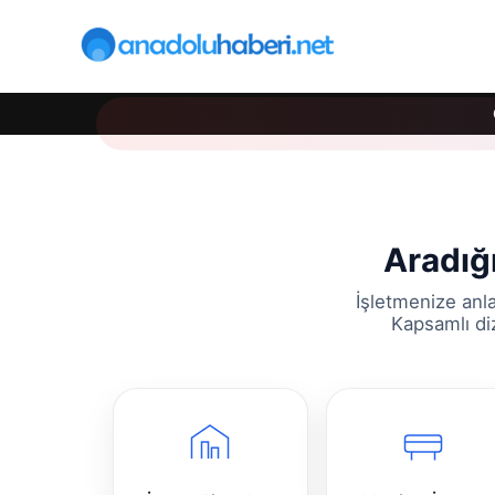
Aradığ
İşletmenize anl
Kapsamlı diz