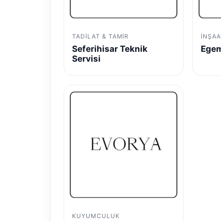
TADILAT & TAMIR
İNŞAA
Seferihisar Teknik
Egem
Servisi
KUYUMCULUK