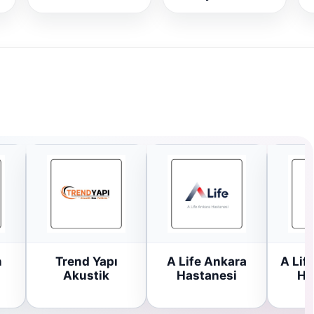
n
Trend Yapı
A Life Ankara
A Lif
Akustik
Hastanesi
Ha